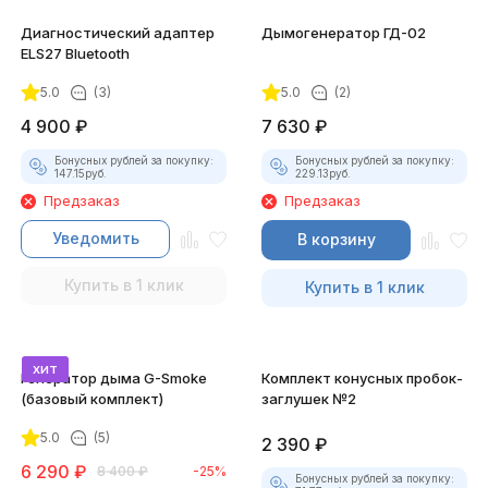
Диагностический адаптер
Дымогенератор ГД-02
ELS27 Bluetooth
5.0
(3)
5.0
(2)
4 900
₽
7 630
₽
Бонусных рублей за покупку:
Бонусных рублей за покупку:
147.15
руб.
229.13
руб.
Предзаказ
Предзаказ
Уведомить
В корзину
Купить в 1 клик
Купить в 1 клик
хит
Генератор дыма G-Smoke
Комплект конусных пробок-
(базовый комплект)
заглушек №2
5.0
(5)
2 390
₽
6 290
₽
8 400
₽
-25%
Бонусных рублей за покупку: