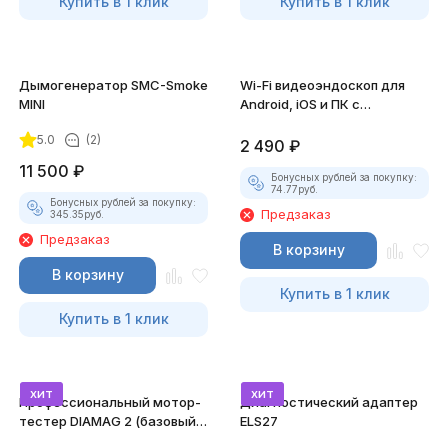
Купить в 1 клик
Купить в 1 клик
Дымогенератор SMC-Smoke
Wi-Fi видеоэндоскоп для
MINI
Android, iOS и ПК с
насадками
5.0
(2)
2 490
₽
11 500
₽
Бонусных рублей за покупку:
74.77
руб.
Бонусных рублей за покупку:
Предзаказ
345.35
руб.
Предзаказ
В корзину
В корзину
Купить в 1 клик
Купить в 1 клик
хит
хит
Профессиональный мотор-
Диагностический адаптер
тестер DIAMAG 2 (базовый
ELS27
комплект)