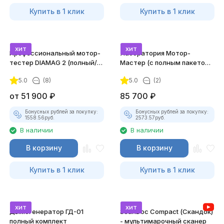
Купить в 1 клик
Купить в 1 клик
хит
хит
Профессиональный мотор-
Лаборатория Мотор-
тестер DIAMAG 2 (полный/
Мастер (с полным пакетом
максимальный комплект)
лицензий)
5.0
(8)
5.0
(2)
от
51 900
₽
85 700
₽
Бонусных рублей за покупку:
Бонусных рублей за покупку:
1558.56
руб.
2573.57
руб.
В наличии
В наличии
В корзину
В корзину
Купить в 1 клик
Купить в 1 клик
хит
хит
Дымогенератор ГД-01
ScanDoc Compact (Скандок)
полный комплект
- мультимарочный сканер