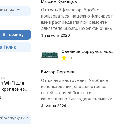
Максим Кузнецов
Отличный фиксатор! Удобно
ей за покупку:
пользоваться, надёжно фиксирует
шкив распредвала при ремонте
двигателя Subaru. Покупкой очень
В корзину
доволен.
3 августа 2026
в 1 клик
Съемник форсунок новых дизельных двигателей Jonnesway
5.0
Виктор Сергеев
Отличный инструмент! Удобен в
п Wi-Fi для
использовании, справляется со
 с креплением
своей задачей быстро и
а
0
качественно. Благодаря съемнику
удалось избежать лишних хлопот с
31 июля 2026
демонтажем головки блока
цилиндров.
ей за покупку:
117.12