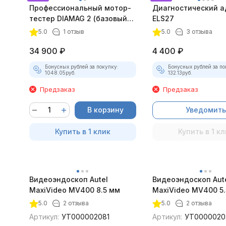
Профессиональный мотор-
Диагностический а
тестер DIAMAG 2 (базовый
ELS27
комплект)
5.0
1 отзыв
5.0
3 отзыва
34 900
₽
4 400
₽
Бонусных рублей за покупку:
Бонусных рублей за по
1048.05
руб.
132.13
руб.
Предзаказ
Предзаказ
В корзину
Уведомить
Купить в 1 клик
Купить в 1 кл
Видеоэндоскоп Autel
Видеоэндоскоп Aut
MaxiVideo MV400 8.5 мм
MaxiVideo MV400 5.
5.0
2 отзыва
5.0
2 отзыва
Артикул:
УТ000002081
Артикул:
УТ0000020