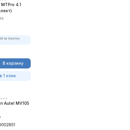
MTPro 4.1
лект)
ва
ей за покупку:
В корзину
в 1 клик
п Autel MV105
в
0002851