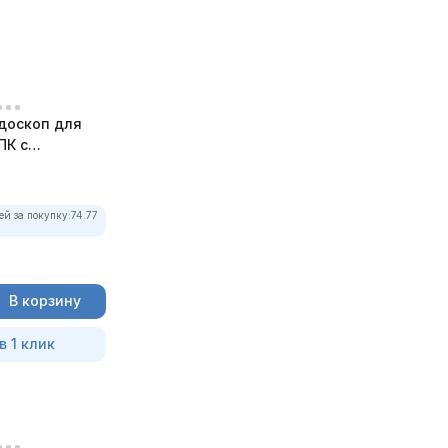
доскоп для
ПК с
ей за покупку:
74.77
В корзину
в 1 клик