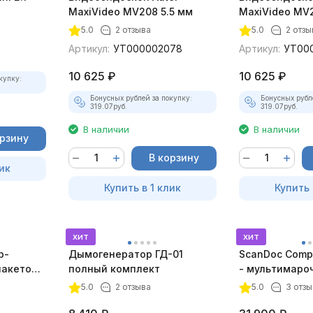
MaxiVideo MV208 5.5 мм
MaxiVideo MV2
5.0
2 отзыва
5.0
2 отзы
Артикул:
УТ000002078
Артикул:
УТ00
10 625
₽
10 625
₽
купку:
Бонусных рублей за покупку:
Бонусных рубл
319.07
руб.
319.07
руб.
В наличии
В наличии
орзину
В корзину
ик
Купить в 1 клик
Купить 
хит
хит
р-
Дымогенератор ГД-01
ScanDoc Comp
пакетом
полный комплект
- мультимаро
5.0
2 отзыва
5.0
3 отзы