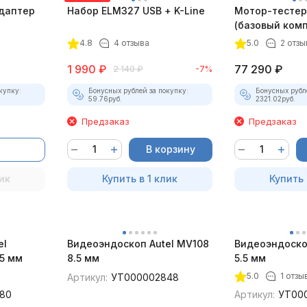
даптер
Набор ELM327 USB + K-Line
Мотор-тестер 
(базовый комп
4.8
4 отзыва
5.0
2 отзы
1 990
₽
77 290
₽
2 140
₽
-7%
купку:
Бонусных рублей за покупку:
Бонусных рубл
59.76
руб.
2321.02
руб.
Предзаказ
Предзаказ
В корзину
ик
Купить в 1 клик
Купить 
el
Видеоэндоскоп Autel MV108
Видеоэндоско
5 мм
8.5 мм
5.5 мм
5.0
1 отзы
Артикул:
УТ000002848
80
Артикул:
УТ00