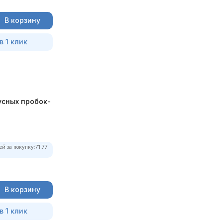
В корзину
в 1 клик
усных пробок-
ей за покупку:
71.77
В корзину
в 1 клик