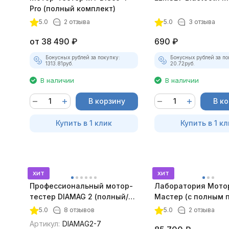
Pro (полный комплект)
5.0
2 отзыва
5.0
3 отзыва
от
38 490
₽
690
₽
Бонусных рублей за покупку:
Бонусных рублей за по
1313.81
руб.
20.72
руб.
В наличии
В наличии
В корзину
В к
Купить в 1 клик
Купить в 1 кл
хит
хит
Профессиональный мотор-
Лаборатория Мото
тестер DIAMAG 2 (полный/
Мастер (с полным 
максимальный комплект)
лицензий)
5.0
8 отзывов
5.0
2 отзыва
Артикул:
DIAMAG2-7