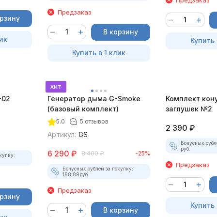
Предзаказ
орзину
В корзину
ик
Купить 
Купить в 1 клик
хит
-02
Генератор дыма G-Smoke
Комплект кон
(базовый комплект)
заглушек №2
5.0
5 отзывов
2 390
₽
Артикул:
GS
Бонусных рубл
руб.
6 290
₽
8 400
₽
-25%
купку:
Предзаказ
Бонусных рублей за покупку:
188.89
руб.
Предзаказ
орзину
Купить 
В корзину