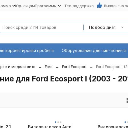
рамма
Юр. лицам
Программы
Тех. поддержка
Выполнено з
Подбор диагностического оборудования по марке и модели авто
ля корректировки пробега
Оборудование для чип-тюнинга
рке и модели авто
Ford
Ford Ecosport
Ford Ecosport I (2
е для Ford Ecosport I (2003 - 20
ni 2.1
Видеоэндоскоп Autel
Видеоэндоско