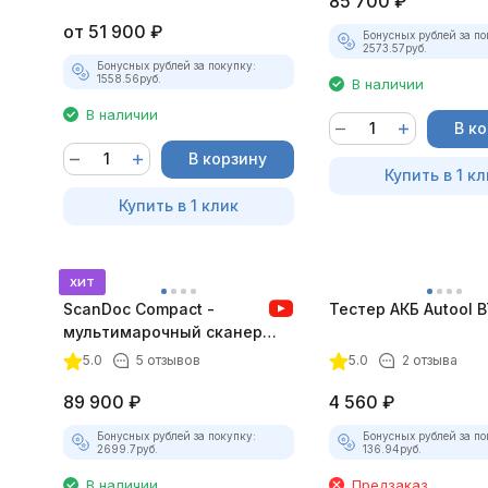
85 700
₽
от
51 900
₽
Бонусных рублей за по
2573.57
руб.
Бонусных рублей за покупку:
1558.56
руб.
В наличии
В наличии
В к
В корзину
Купить в 1 кл
Купить в 1 клик
хит
ScanDoc Compact -
Тестер АКБ Autool 
мультимарочный сканер
(Полный)
5.0
5 отзывов
5.0
2 отзыва
89 900
₽
4 560
₽
Бонусных рублей за покупку:
Бонусных рублей за по
2699.7
руб.
136.94
руб.
В наличии
Предзаказ