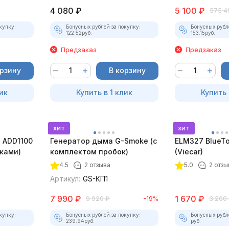
4 080
₽
5 100
₽
575 4
купку:
Бонусных рублей за покупку:
Бонусных рубл
122.52
руб.
153.15
руб.
Предзаказ
Предзаказ
орзину
В корзину
ик
Купить в 1 клик
Купить 
хит
хит
 ADD1100
Генератор дыма G-Smoke (c
ELM327 BlueTo
дками)
комплектом пробок)
(Viecar)
4.5
2 отзыва
5.0
2 отзы
Артикул:
GS-КП1
7 990
₽
1 670
₽
9 920
₽
-19%
3 200
купку:
Бонусных рублей за покупку:
Бонусных рубл
239.94
руб.
руб.