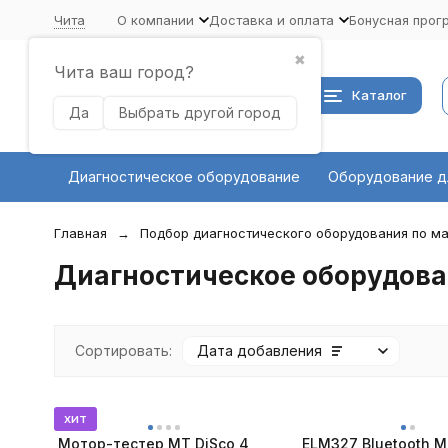
Чита
О компании
Доставка и оплата
Бонусная прог
✖
Чита ваш город?
Каталог
Да
Выбрать другой город
Диагностическое оборудование
Оборудование д
Главная
Подбор диагностического оборудования по ма
Диагностическое оборудовани
Сортировать:
Дата добавления
хит
Мотор-тестер MT DiSco 4
ELM327 Bluetooth Mi