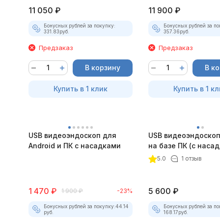
11 050
₽
11 900
₽
Бонусных рублей за покупку:
Бонусных рублей за по
331.83
руб.
357.36
руб.
Предзаказ
Предзаказ
В корзину
В к
Купить в 1 клик
Купить в 1 кл
USB видеоэндоскоп для
USB видеоэндоскоп
Android и ПК с насадками
на базе ПК (с наса
5.0
1 отзыв
1 470
₽
5 600
₽
1 900
₽
-23%
Бонусных рублей за покупку:
44.14
Бонусных рублей за по
руб.
168.17
руб.