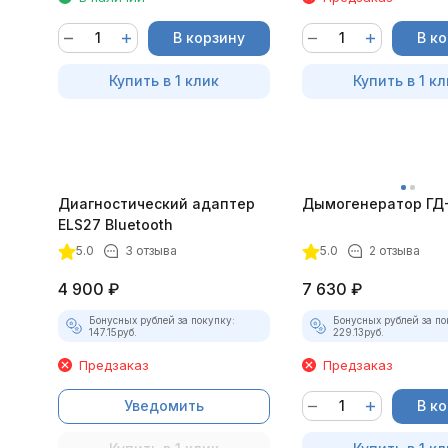
В корзину
В к
Купить в 1 клик
Купить в 1 кл
Диагностический адаптер
Дымогенератор ГД
ELS27 Bluetooth
5.0
3 отзыва
5.0
2 отзыва
4 900
₽
7 630
₽
Бонусных рублей за покупку:
Бонусных рублей за по
147.15
руб.
229.13
руб.
Предзаказ
Предзаказ
Уведомить
В к