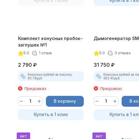
Купить в 1 клик
Купить в 1 кл
Комплект конусных пробок-
Дымогенератор SM
заглушек №1
5.0
1 отзыв
5.0
3 отзыва
2 790
₽
31 750
₽
Бонусных рублей за покупку:
Бонусных рублей за по
83.78
руб.
953.45
руб.
Предзаказ
Предзаказ
В корзину
В к
Купить в 1 клик
Купить в 1 кл
хит
хит