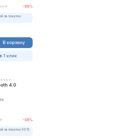
50
₽
-99%
ей за покупку:
В корзину
в 1 клик
oth 4.0
ва
₽
-48%
ей за покупку:
50.15