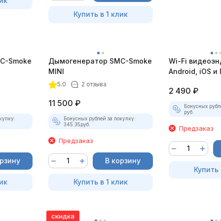
ик
Купить в 1 клик
C-Smoke
Дымогенератор SMC-Smoke
Wi-Fi видеоэн
MINI
Android, iOS и 
насадками
5.0
2 отзыва
2 490
₽
11 500
₽
Бонусных рубл
руб.
купку:
Бонусных рублей за покупку:
345.35
руб.
Предзаказ
Предзаказ
орзину
В корзину
Купить 
ик
Купить в 1 клик
скидка