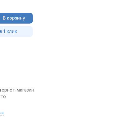
В корзину
в 1 клик
нтернет-магазин
вто
ок
.