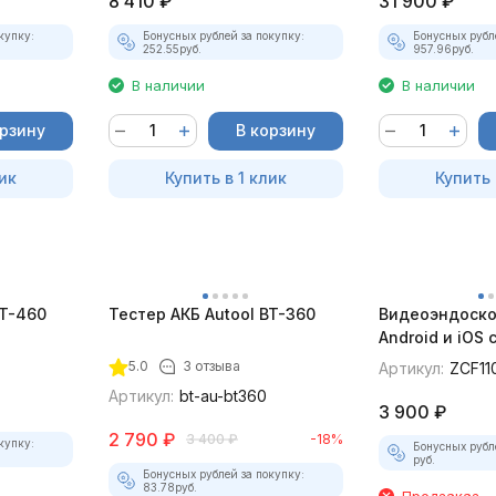
8 410
₽
31 900
₽
купку:
Бонусных рублей за покупку:
Бонусных рубл
252.55
руб.
957.96
руб.
В наличии
В наличии
орзину
В корзину
ик
Купить в 1 клик
Купить 
BT-460
Тестер АКБ Autool BT-360
Видеоэндоско
Android и iOS
для смартфон
5.0
3 отзыва
Артикул:
ZCF11
Артикул:
bt-au-bt360
3 900
₽
2 790
₽
3 400
₽
-18%
купку:
Бонусных рубл
руб.
Бонусных рублей за покупку:
83.78
руб.
Предзаказ