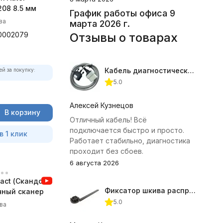
08 8.5 мм
График работы офиса 9
ва
марта 2026 г.
0002079
Отзывы о товарах
Кабель диагностический ГАЗ 24 для АВТОАС
ей за покупку:
5.0
Алексей Кузнецов
В корзину
Отличный кабель! Всё
подключается быстро и просто.
в 1 клик
Работает стабильно, диагностика
проходит без сбоев.
6 августа 2026
act (Скандок)
Фиксатор шкива распредвала (Subaru) JTC-4409
чный сканер
5.0
ва