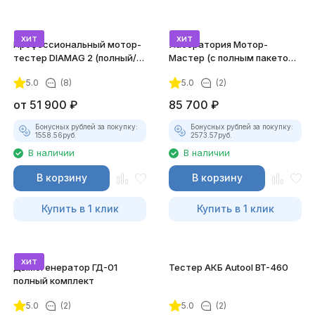
хит
хит
Профессиональный мотор-
Лаборатория Мотор-
тестер DIAMAG 2 (полный/
Мастер (с полным пакетом
максимальный комплект)
лицензий)
5.0
(8)
5.0
(2)
от
51 900
₽
85 700
₽
Бонусных рублей за покупку:
Бонусных рублей за покупку:
1558.56
руб.
2573.57
руб.
В наличии
В наличии
В корзину
В корзину
Купить в 1 клик
Купить в 1 клик
хит
Дымогенератор ГД-01
Тестер АКБ Autool BT-460
полный комплект
5.0
(2)
5.0
(2)