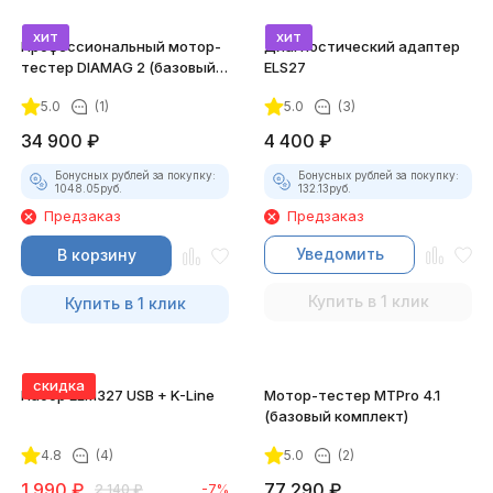
хит
хит
Профессиональный мотор-
Диагностический адаптер
тестер DIAMAG 2 (базовый
ELS27
комплект)
5.0
(1)
5.0
(3)
34 900
₽
4 400
₽
Бонусных рублей за покупку:
Бонусных рублей за покупку:
1048.05
руб.
132.13
руб.
Предзаказ
Предзаказ
Уведомить
В корзину
Купить в 1 клик
Купить в 1 клик
скидка
Набор ELM327 USB + K-Line
Мотор-тестер MTPro 4.1
(базовый комплект)
4.8
(4)
5.0
(2)
1 990
₽
77 290
₽
2 140
₽
-7%