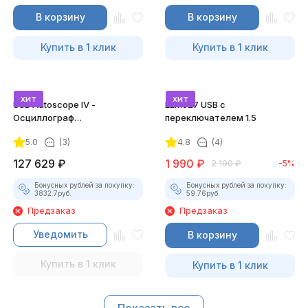
В корзину
В корзину
Купить в 1 клик
Купить в 1 клик
хит
хит
USB Autoscope IV -
ELM327 USB с
Осциллограф
переключателем 1.5
Постоловского 4 (полный
5.0
(3)
4.8
(4)
комплект)
127 629
₽
1 990
₽
2 100
₽
-5%
Бонусных рублей за покупку:
Бонусных рублей за покупку:
3832.7
руб.
59.76
руб.
Предзаказ
Предзаказ
Уведомить
В корзину
Купить в 1 клик
Купить в 1 клик