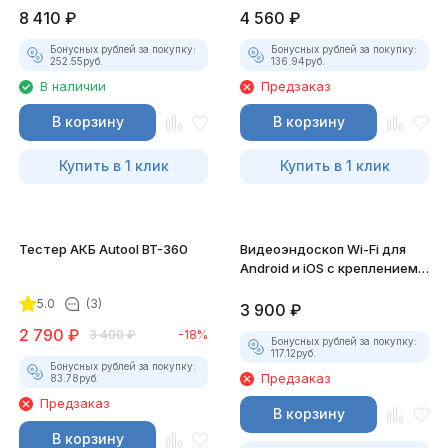
8 410
₽
4 560
₽
Бонусных рублей за покупку:
Бонусных рублей за покупку:
252.55
руб.
136.94
руб.
В наличии
Предзаказ
В корзину
В корзину
Купить в 1 клик
Купить в 1 клик
Тестер АКБ Autool BT-360
Видеоэндоскоп Wi-Fi для
Android и iOS с креплением
для смартфона
5.0
(3)
3 900
₽
2 790
₽
3 400
₽
-18%
Бонусных рублей за покупку:
117.12
руб.
Бонусных рублей за покупку:
Предзаказ
83.78
руб.
Предзаказ
В корзину
В корзину