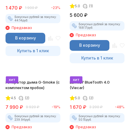
5.0
(1)
1 470
₽
1 900
₽
-23%
5 600
₽
Бонусных рублей за покупку:
44.14
руб.
Бонусных рублей за покупку:
Предзаказ
168.17
руб.
Предзаказ
В корзину
В корзину
Купить в 1 клик
Купить в 1 клик
хит
хит
Генератор дыма G-Smoke (c
ELM327 BlueTooth 4.0
комплектом пробок)
(Viecar)
4.5
(2)
5.0
(2)
7 990
₽
1 670
₽
9 920
₽
-19%
3 200
₽
-48%
Бонусных рублей за покупку:
Бонусных рублей за покупку:
239.94
руб.
50.15
руб.
Предзаказ
Предзаказ