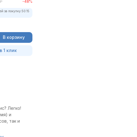
₽
-48%
ей за покупку:
50.15
В корзину
в 1 клик
ис? Легко!
мя) и
ов, так и
ок
.