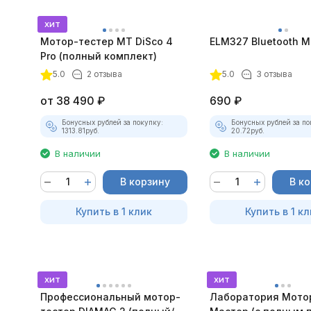
хит
Мотор-тестер MT DiSco 4
ELM327 Bluetooth Mi
Pro (полный комплект)
5.0
2 отзыва
5.0
3 отзыва
от
38 490
₽
690
₽
Бонусных рублей за покупку:
Бонусных рублей за по
1313.81
руб.
20.72
руб.
В наличии
В наличии
В корзину
В к
Купить в 1 клик
Купить в 1 кл
хит
хит
Профессиональный мотор-
Лаборатория Мото