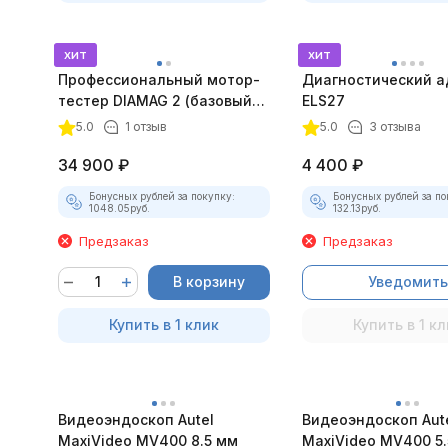
хит
хит
Профессиональный мотор-
Диагностический а
тестер DIAMAG 2 (базовый
ELS27
комплект)
5.0
1 отзыв
5.0
3 отзыва
34 900
₽
4 400
₽
Бонусных рублей за покупку:
Бонусных рублей за по
1048.05
руб.
132.13
руб.
Предзаказ
Предзаказ
В корзину
Уведомить
Купить в 1 клик
Купить в 1 кл
Видеоэндоскоп Autel
Видеоэндоскоп Aut
MaxiVideo MV400 8.5 мм
MaxiVideo MV400 5.