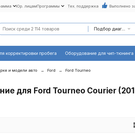
рамма
Юр. лицам
Программы
Тех. поддержка
Выполнено з
Подбор диагностического оборудования по марке и модели авто
ля корректировки пробега
Оборудование для чип-тюнинга
рке и модели авто
Ford
Ford Tourneo
е для Ford Tourneo Courier (201