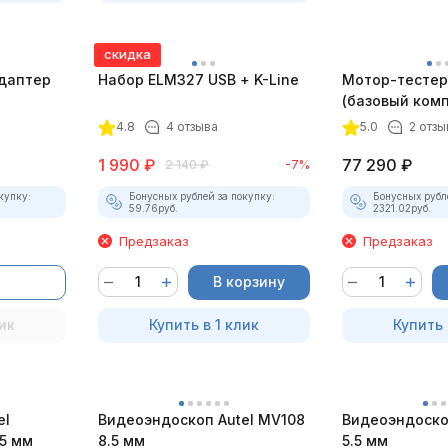
скидка
даптер
Набор ELM327 USB + K-Line
Мотор-тестер 
(базовый комп
4.8
4 отзыва
5.0
2 отзы
1 990
₽
77 290
₽
2 140
₽
-7%
купку:
Бонусных рублей за покупку:
Бонусных рубл
59.76
руб.
2321.02
руб.
Предзаказ
Предзаказ
В корзину
ик
Купить в 1 клик
Купить 
el
Видеоэндоскоп Autel MV108
Видеоэндоско
5 мм
8.5 мм
5.5 мм