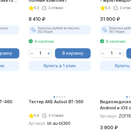
пакетом
полный комплект
- мультимаро
5.0
2 отзыва
5.0
3 отзы
8 410
₽
31 900
₽
купку:
Бонусных рублей за покупку:
Бонусных рубл
252.55
руб.
957.96
руб.
В наличии
В наличии
орзину
В корзину
ик
Купить в 1 клик
Купить 
BT-460
Тестер АКБ Autool BT-360
Видеоэндоско
Android и iOS
для смартфон
5.0
3 отзыва
Артикул:
ZCF11
Артикул:
bt-au-bt360
3 900
₽