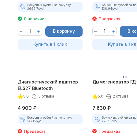
Бонусных рублей за покупку:
Бонусных рублей за по
2699.7
руб.
136.94
руб.
В наличии
Предзаказ
В корзину
В к
Купить в 1 клик
Купить в 1 кл
Диагностический адаптер
Дымогенератор ГД
ELS27 Bluetooth
5.0
3 отзыва
5.0
2 отзыва
4 900
₽
7 630
₽
Бонусных рублей за покупку:
Бонусных рублей за по
147.15
руб.
229.13
руб.
Предзаказ
Предзаказ