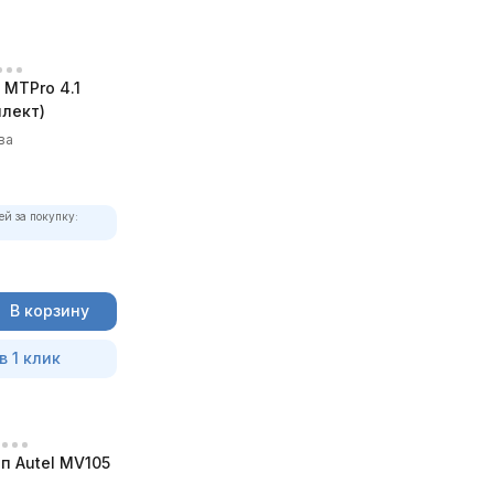
MTPro 4.1
лект)
ва
ей за покупку:
В корзину
в 1 клик
п Autel MV105