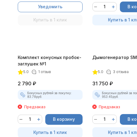
Уведомить
В к
Купить в 1 клик
Купить в 1 кл
Комплект конусных пробок-
Дымогенератор SM
заглушек №1
5.0
1 отзыв
5.0
3 отзыва
2 790
₽
31 750
₽
Бонусных рублей за покупку:
Бонусных рублей за по
83.78
руб.
953.45
руб.
Предзаказ
Предзаказ
В корзину
В к
Купить в 1 клик
Купить в 1 кл