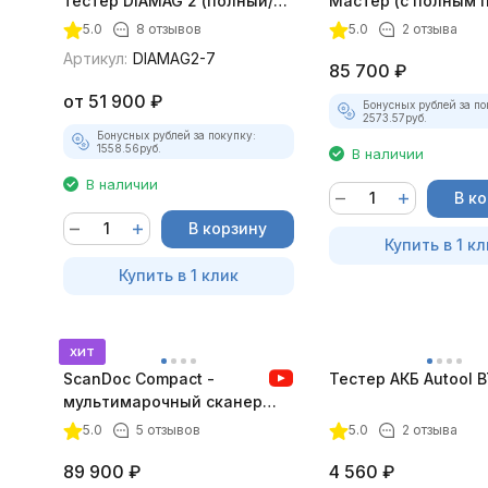
тестер DIAMAG 2 (полный/
Мастер (с полным 
максимальный комплект)
лицензий)
5.0
8 отзывов
5.0
2 отзыва
Артикул:
DIAMAG2-7
85 700
₽
от
51 900
₽
Бонусных рублей за по
2573.57
руб.
Бонусных рублей за покупку:
1558.56
руб.
В наличии
В наличии
В к
В корзину
Купить в 1 кл
Купить в 1 клик
хит
ScanDoc Compact -
Тестер АКБ Autool 
мультимарочный сканер
(Полный)
5.0
5 отзывов
5.0
2 отзыва
89 900
₽
4 560
₽