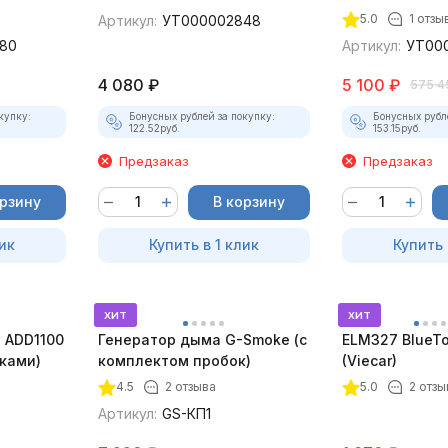
5.0
1 отзы
Артикул:
УТ000002848
80
Артикул:
УТ00
4 080
₽
5 100
₽
575 4
купку:
Бонусных рублей за покупку:
Бонусных рубл
122.52
руб.
153.15
руб.
Предзаказ
Предзаказ
орзину
В корзину
ик
Купить в 1 клик
Купить 
хит
хит
 ADD1100
Генератор дыма G-Smoke (c
ELM327 BlueTo
дками)
комплектом пробок)
(Viecar)
4.5
2 отзыва
5.0
2 отзы
Артикул:
GS-КП1