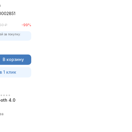
в
0002851
50
₽
-99%
ей за покупку:
В корзину
в 1 клик
oth 4.0
ва