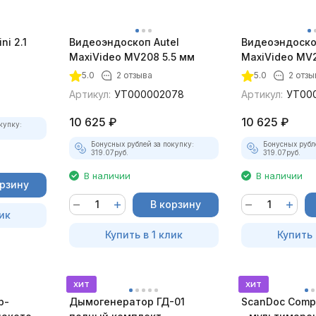
ni 2.1
Видеоэндоскоп Autel
Видеоэндоско
MaxiVideo MV208 5.5 мм
MaxiVideo MV2
5.0
2 отзыва
5.0
2 отзы
Артикул:
УТ000002078
Артикул:
УТ00
10 625
₽
10 625
₽
купку:
Бонусных рублей за покупку:
Бонусных рубл
319.07
руб.
319.07
руб.
В наличии
В наличии
орзину
В корзину
ик
Купить в 1 клик
Купить 
хит
хит
р-
Дымогенератор ГД-01
ScanDoc Comp