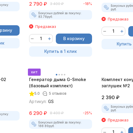
2 790
₽
3 400
₽
-18%
купку:
Бонусных рубл
руб.
Бонусных рублей за покупку:
83.78
руб.
Предзаказ
Предзаказ
орзину
В корзину
ик
Купить 
Купить в 1 клик
хит
-02
Генератор дыма G-Smoke
Комплект кон
(базовый комплект)
заглушек №2
5.0
5 отзывов
2 390
₽
Артикул:
GS
Бонусных рубл
руб.
6 290
₽
8 400
₽
-25%
купку:
Предзаказ
Бонусных рублей за покупку:
188.89
руб.