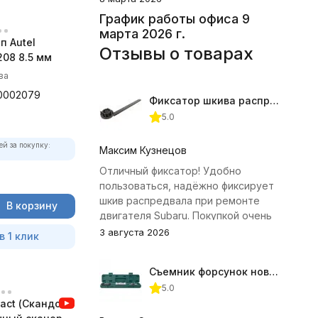
График работы офиса 9
марта 2026 г.
п Autel
Отзывы о товарах
08 8.5 мм
ва
0002079
Фиксатор шкива распредвала (Subaru) JTC-4409
5.0
ей за покупку:
Максим Кузнецов
Отличный фиксатор! Удобно
пользоваться, надёжно фиксирует
шкив распредвала при ремонте
В корзину
двигателя Subaru. Покупкой очень
доволен.
3 августа 2026
в 1 клик
Съемник форсунок новых дизельных двигателей Jonnesway
5.0
act (Скандок)