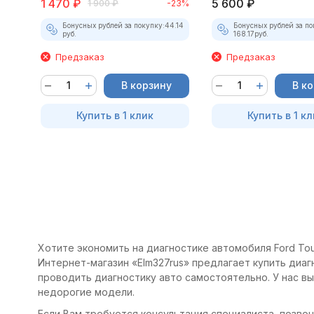
1 470
₽
5 600
₽
1 900
₽
-23%
Бонусных рублей за покупку:
44.14
Бонусных рублей за по
руб.
168.17
руб.
Предзаказ
Предзаказ
В корзину
В к
Купить в 1 клик
Купить в 1 кл
Хотите экономить на диагностике автомобиля Ford Tour
Интернет-магазин «Elm327rus» предлагает купить диагн
проводить диагностику авто самостоятельно. У нас в
недорогие модели.
Если Вам требуется консультация специалиста, позвони