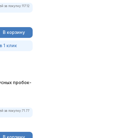
ей за покупку:
117.12
В корзину
в 1 клик
усных пробок-
ей за покупку:
71.77
В корзину