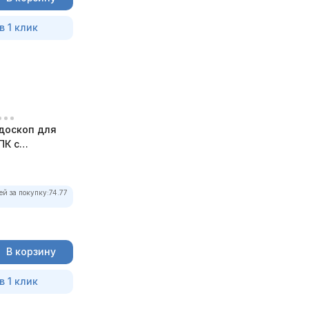
в 1 клик
доскоп для
ПК с
ей за покупку:
74.77
В корзину
в 1 клик