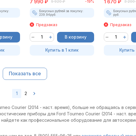
7 990
₽
1 670
₽
9 920
₽
-19%
3 200
купку:
Бонусных рублей за покупку:
Бонусных рубл
239.94
руб.
руб.
Предзаказ
Предзаказ
орзину
В корзину
ик
Купить в 1 клик
Купить 
Показать все
1
2
neo Courier (2014 - наст. время), больше не обращаясь в серв
остические приборы для Ford Tourneo Courier (2014 - наст. вре
ы найдете как профессиональное оборудование для автосервис
те нам по тел. 8 (800) 555-96-25 или
закажите обратный звон