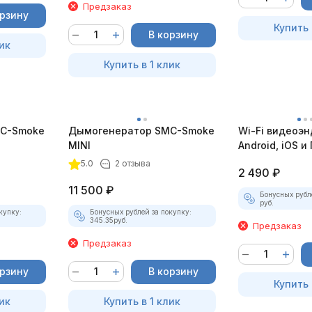
Предзаказ
орзину
Купить 
В корзину
ик
Купить в 1 клик
C-Smoke
Дымогенератор SMC-Smoke
Wi-Fi видеоэн
MINI
Android, iOS и 
насадками
5.0
2 отзыва
2 490
₽
11 500
₽
Бонусных рубл
руб.
купку:
Бонусных рублей за покупку:
345.35
руб.
Предзаказ
Предзаказ
орзину
В корзину
Купить 
ик
Купить в 1 клик