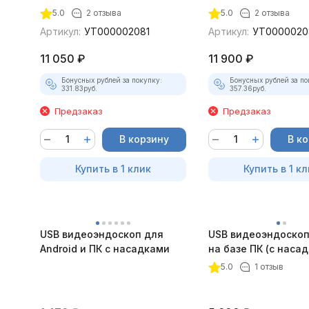
5.0
2 отзыва
5.0
2 отзыва
Артикул:
УТ000002081
Артикул:
УТ0000020
11 050
₽
11 900
₽
Бонусных рублей за покупку:
Бонусных рублей за по
331.83
руб.
357.36
руб.
Предзаказ
Предзаказ
В корзину
В к
Купить в 1 клик
Купить в 1 кл
USB видеоэндоскоп для
USB видеоэндоскоп
Android и ПК с насадками
на базе ПК (с наса
5.0
1 отзыв