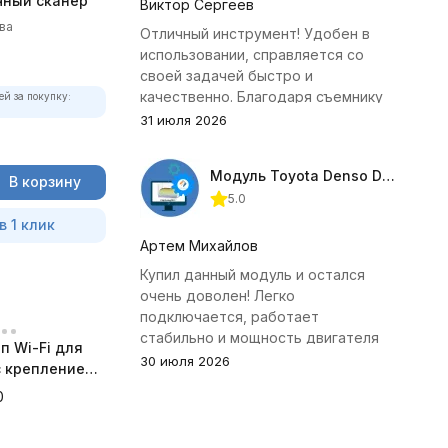
чный сканер
Виктор Сергеев
ва
Отличный инструмент! Удобен в
использовании, справляется со
своей задачей быстро и
качественно. Благодаря съемнику
ей за покупку:
удалось избежать лишних хлопот с
31 июля 2026
демонтажем головки блока
цилиндров.
Модуль Toyota Denso Diesel 2.8D для ChipTuningPRO
В корзину
5.0
в 1 клик
Артем Михайлов
Купил данный модуль и остался
очень доволен! Легко
подключается, работает
стабильно и мощность двигателя
п Wi-Fi для
заметно увеличилась. Рекомендую
30 июля 2026
 с креплением
всем, кто занимается тюнингом
а
0
Toyota.