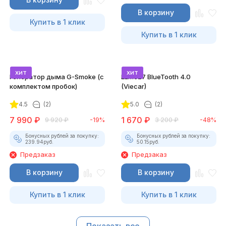
В корзину
Купить в 1 клик
Купить в 1 клик
хит
хит
Генератор дыма G-Smoke (c
ELM327 BlueTooth 4.0
комплектом пробок)
(Viecar)
4.5
(2)
5.0
(2)
7 990
₽
1 670
₽
9 920
₽
-19%
3 200
₽
-48%
Бонусных рублей за покупку:
Бонусных рублей за покупку:
239.94
руб.
50.15
руб.
Предзаказ
Предзаказ
В корзину
В корзину
Купить в 1 клик
Купить в 1 клик