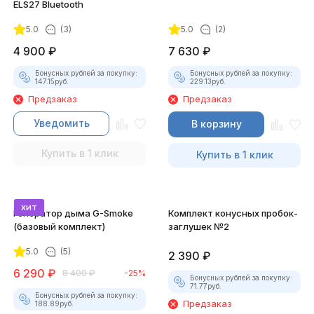
ELS27 Bluetooth
5.0
(3)
5.0
(2)
4 900
₽
7 630
₽
Бонусных рублей за покупку:
Бонусных рублей за покупку:
147.15
руб.
229.13
руб.
Предзаказ
Предзаказ
Уведомить
В корзину
Купить в 1 клик
Купить в 1 клик
хит
Генератор дыма G-Smoke
Комплект конусных пробок-
(базовый комплект)
заглушек №2
5.0
(5)
2 390
₽
6 290
₽
8 400
₽
-25%
Бонусных рублей за покупку:
71.77
руб.
Бонусных рублей за покупку:
Предзаказ
188.89
руб.