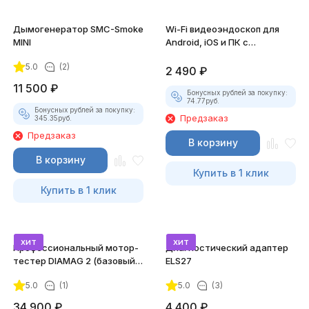
Дымогенератор SMC-Smoke
Wi-Fi видеоэндоскоп для
MINI
Android, iOS и ПК с
насадками
5.0
(2)
2 490
₽
11 500
₽
Бонусных рублей за покупку:
74.77
руб.
Бонусных рублей за покупку:
Предзаказ
345.35
руб.
Предзаказ
В корзину
В корзину
Купить в 1 клик
Купить в 1 клик
хит
хит
Профессиональный мотор-
Диагностический адаптер
тестер DIAMAG 2 (базовый
ELS27
комплект)
5.0
(1)
5.0
(3)
34 900
₽
4 400
₽