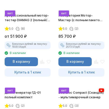
хит
хит
Профессиональный мотор-
Лаборатория Мотор-
тестер DIAMAG 2 (полный/
Мастер (с полным пакетом
максимальный комплект)
лицензий)
5.0
(8)
5.0
(2)
от
51 900
₽
85 700
₽
Бонусных рублей за покупку:
Бонусных рублей за покупку:
1558.56
руб.
2573.57
руб.
В наличии
В наличии
В корзину
В корзину
Купить в 1 клик
Купить в 1 клик
хит
хит
Дымогенератор ГД-01
ScanDoc Compact (Скандок)
полный комплект
- мультимарочный сканер
5.0
(2)
5.0
(3)