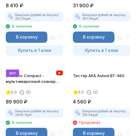
8 410
₽
31 900
₽
Бонусных рублей за покупку:
Бонусных рублей за покупку:
252.55
руб.
957.96
руб.
В наличии
В наличии
В корзину
В корзину
Купить в 1 клик
Купить в 1 клик
хит
ScanDoc Compact -
Тестер АКБ Autool BT-460
мультимарочный сканер
(Полный)
5.0
(5)
5.0
(2)
89 900
₽
4 560
₽
Бонусных рублей за покупку:
Бонусных рублей за покупку:
2699.7
руб.
136.94
руб.
В наличии
Предзаказ
В корзину
В корзину