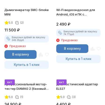
Дымогенератор SMC-Smoke
Wi-Fi видеоэндоскоп для
MINI
Android, iOS и ПК с
насадками
5.0
(2)
2 490
₽
11 500
₽
Бонусных рублей за покупку:
74.77
руб.
Бонусных рублей за покупку:
Предзаказ
345.35
руб.
Предзаказ
В корзину
В корзину
Купить в 1 клик
Купить в 1 клик
хит
хит
Профессиональный мотор-
Диагностический адаптер
тестер DIAMAG 2 (базовый
ELS27
комплект)
5.0
(1)
5.0
(3)
34 900
₽
4 400
₽