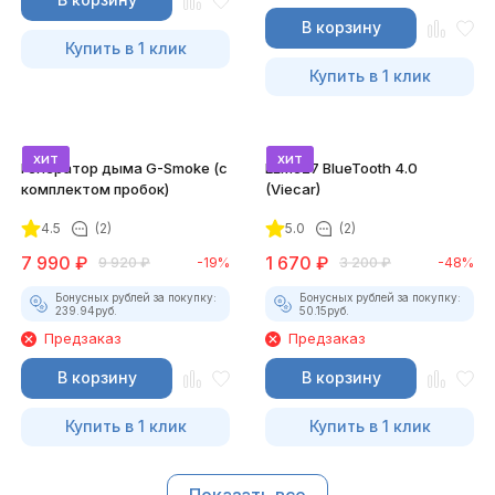
В корзину
Купить в 1 клик
Купить в 1 клик
хит
хит
Генератор дыма G-Smoke (c
ELM327 BlueTooth 4.0
комплектом пробок)
(Viecar)
4.5
(2)
5.0
(2)
7 990
₽
1 670
₽
9 920
₽
-19%
3 200
₽
-48%
Бонусных рублей за покупку:
Бонусных рублей за покупку:
239.94
руб.
50.15
руб.
Предзаказ
Предзаказ
В корзину
В корзину
Купить в 1 клик
Купить в 1 клик