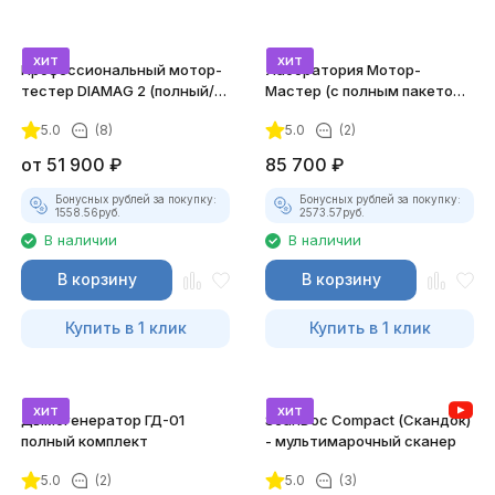
хит
хит
Профессиональный мотор-
Лаборатория Мотор-
тестер DIAMAG 2 (полный/
Мастер (с полным пакетом
максимальный комплект)
лицензий)
5.0
(8)
5.0
(2)
от
51 900
₽
85 700
₽
Бонусных рублей за покупку:
Бонусных рублей за покупку:
1558.56
руб.
2573.57
руб.
В наличии
В наличии
В корзину
В корзину
Купить в 1 клик
Купить в 1 клик
хит
хит
Дымогенератор ГД-01
ScanDoc Compact (Скандок)
полный комплект
- мультимарочный сканер
5.0
(2)
5.0
(3)