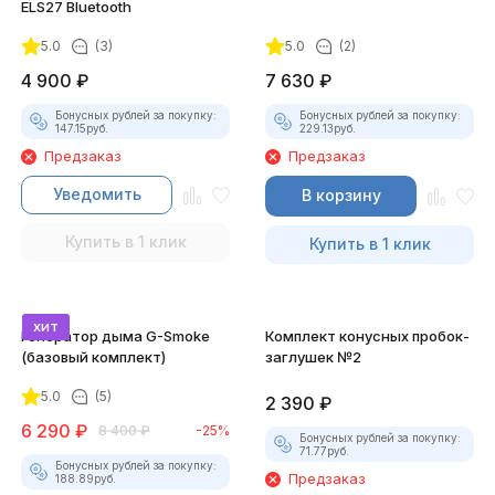
ELS27 Bluetooth
5.0
(3)
5.0
(2)
4 900
₽
7 630
₽
Бонусных рублей за покупку:
Бонусных рублей за покупку:
147.15
руб.
229.13
руб.
Предзаказ
Предзаказ
Уведомить
В корзину
Купить в 1 клик
Купить в 1 клик
хит
Генератор дыма G-Smoke
Комплект конусных пробок-
(базовый комплект)
заглушек №2
5.0
(5)
2 390
₽
6 290
₽
8 400
₽
-25%
Бонусных рублей за покупку:
71.77
руб.
Бонусных рублей за покупку:
Предзаказ
188.89
руб.