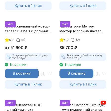
Купить в 1 клик
Купить в 1 клик
хит
хит
Профессиональный мотор-
Лаборатория Мотор-
тестер DIAMAG 2 (полный/
Мастер (с полным пакетом
максимальный комплект)
лицензий)
5.0
(8)
5.0
(2)
от
51 900
₽
85 700
₽
Бонусных рублей за покупку:
Бонусных рублей за покупку:
1558.56
руб.
2573.57
руб.
В наличии
В наличии
В корзину
В корзину
Купить в 1 клик
Купить в 1 клик
хит
хит
Дымогенератор ГД-01
ScanDoc Compact (Скандок)
полный комплект
- мультимарочный сканер