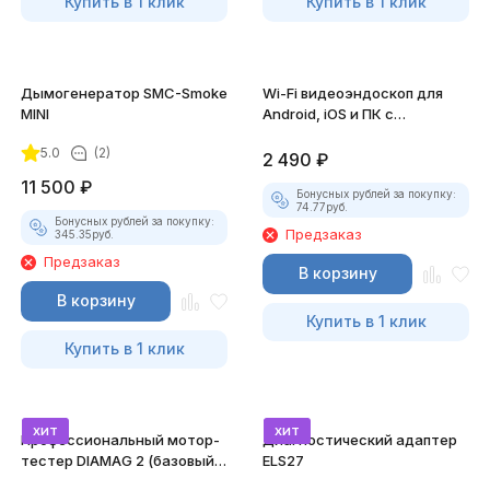
Купить в 1 клик
Купить в 1 клик
Дымогенератор SMC-Smoke
Wi-Fi видеоэндоскоп для
MINI
Android, iOS и ПК с
насадками
5.0
(2)
2 490
₽
11 500
₽
Бонусных рублей за покупку:
74.77
руб.
Бонусных рублей за покупку:
Предзаказ
345.35
руб.
Предзаказ
В корзину
В корзину
Купить в 1 клик
Купить в 1 клик
хит
хит
Профессиональный мотор-
Диагностический адаптер
тестер DIAMAG 2 (базовый
ELS27
комплект)