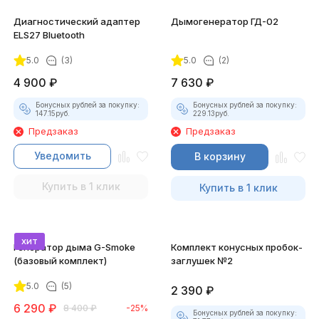
Диагностический адаптер
Дымогенератор ГД-02
ELS27 Bluetooth
5.0
(3)
5.0
(2)
4 900
₽
7 630
₽
Бонусных рублей за покупку:
Бонусных рублей за покупку:
147.15
руб.
229.13
руб.
Предзаказ
Предзаказ
Уведомить
В корзину
Купить в 1 клик
Купить в 1 клик
хит
Генератор дыма G-Smoke
Комплект конусных пробок-
(базовый комплект)
заглушек №2
5.0
(5)
2 390
₽
6 290
₽
8 400
₽
-25%
Бонусных рублей за покупку: