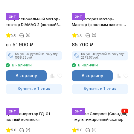
хит
хит
Профессиональный мотор-
Лаборатория Мотор-
тестер DIAMAG 2 (полный/
Мастер (с полным пакетом
максимальный комплект)
лицензий)
5.0
(8)
5.0
(2)
от
51 900
₽
85 700
₽
Бонусных рублей за покупку:
Бонусных рублей за покупку:
1558.56
руб.
2573.57
руб.
В наличии
В наличии
В корзину
В корзину
Купить в 1 клик
Купить в 1 клик
хит
хит
Дымогенератор ГД-01
ScanDoc Compact (Скандок)
полный комплект
- мультимарочный сканер
5.0
(2)
5.0
(3)