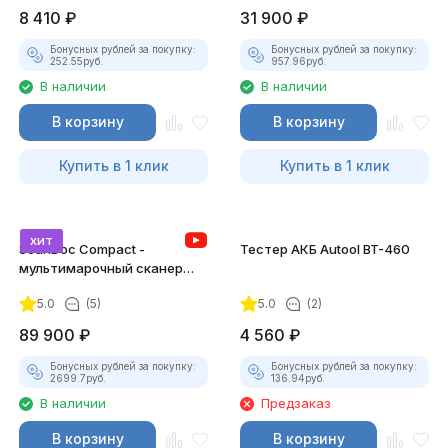
8 410
₽
31 900
₽
Бонусных рублей за покупку:
Бонусных рублей за покупку:
252.55
руб.
957.96
руб.
В наличии
В наличии
В корзину
В корзину
Купить в 1 клик
Купить в 1 клик
хит
ScanDoc Compact -
Тестер АКБ Autool BT-460
мультимарочный сканер
(Полный)
5.0
(5)
5.0
(2)
89 900
₽
4 560
₽
Бонусных рублей за покупку:
Бонусных рублей за покупку:
2699.7
руб.
136.94
руб.
В наличии
Предзаказ
В корзину
В корзину