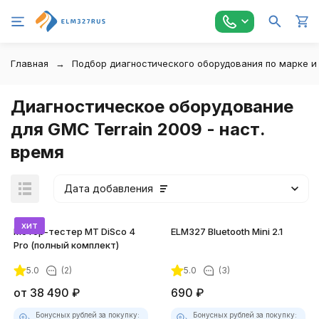
Главная
Подбор диагностического оборудования по марке и
Диагностическое оборудование
для GMC Terrain 2009 - наст.
время
Дата добавления
хит
Мотор-тестер MT DiSco 4
ELM327 Bluetooth Mini 2.1
Pro (полный комплект)
5.0
(2)
5.0
(3)
от
38 490
₽
690
₽
Бонусных рублей за покупку:
Бонусных рублей за покупку: