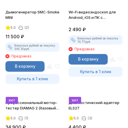
Дымогенератор SMC-Smoke
Wi-Fi видеоэндоскоп для
MINI
Android, iOS и ПК с
насадками
5.0
(2)
2 490
₽
11 500
₽
Бонусных рублей за покупку:
74.77
руб.
Бонусных рублей за покупку:
Предзаказ
345.35
руб.
Предзаказ
В корзину
В корзину
Купить в 1 клик
Купить в 1 клик
хит
хит
Профессиональный мотор-
Диагностический адаптер
тестер DIAMAG 2 (базовый
ELS27
комплект)
5.0
(1)
5.0
(3)
34 900
₽
4 400
₽