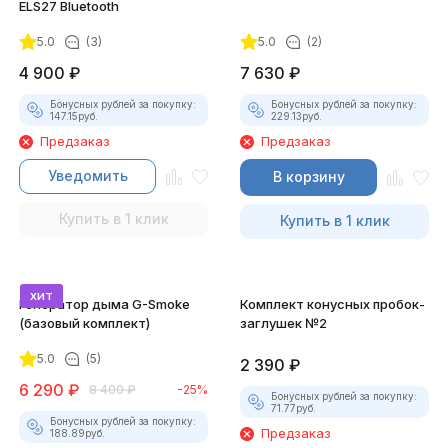
ELS27 Bluetooth
5.0
(3)
5.0
(2)
4 900
₽
7 630
₽
Бонусных рублей за покупку:
Бонусных рублей за покупку:
147.15
руб.
229.13
руб.
Предзаказ
Предзаказ
Уведомить
В корзину
Купить в 1 клик
Купить в 1 клик
хит
Генератор дыма G-Smoke
Комплект конусных пробок-
(базовый комплект)
заглушек №2
5.0
(5)
2 390
₽
6 290
₽
8 400
₽
-25%
Бонусных рублей за покупку:
71.77
руб.
Бонусных рублей за покупку:
Предзаказ
188.89
руб.