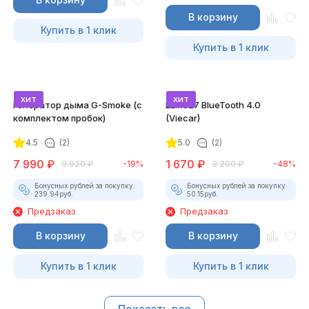
В корзину
Купить в 1 клик
Купить в 1 клик
хит
хит
Генератор дыма G-Smoke (c
ELM327 BlueTooth 4.0
комплектом пробок)
(Viecar)
4.5
(2)
5.0
(2)
7 990
₽
1 670
₽
9 920
₽
-19%
3 200
₽
-48%
Бонусных рублей за покупку:
Бонусных рублей за покупку:
239.94
руб.
50.15
руб.
Предзаказ
Предзаказ
В корзину
В корзину
Купить в 1 клик
Купить в 1 клик