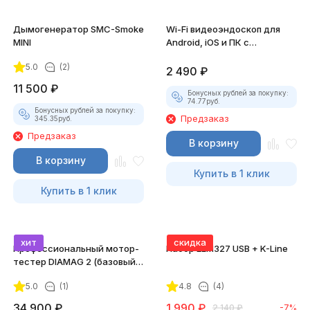
Дымогенератор SMC-Smoke
Wi-Fi видеоэндоскоп для
MINI
Android, iOS и ПК с
насадками
5.0
(2)
2 490
₽
11 500
₽
Бонусных рублей за покупку:
74.77
руб.
Бонусных рублей за покупку:
Предзаказ
345.35
руб.
Предзаказ
В корзину
В корзину
Купить в 1 клик
Купить в 1 клик
хит
скидка
Профессиональный мотор-
Набор ELM327 USB + K-Line
тестер DIAMAG 2 (базовый
комплект)
5.0
(1)
4.8
(4)
34 900
₽
1 990
₽
2 140
₽
-7%