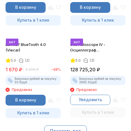
В корзину
В корзину
Купить в 1 клик
Купить в 1 клик
хит
хит
ELM327 BlueTooth 4.0
USB Autoscope IV -
(Viecar)
Осциллограф
Постоловского 4 (полный
5.0
(2)
5.0
(3)
комплект)
1 670
₽
128 725,20
₽
3 200
₽
-48%
Бонусных рублей за покупку:
Бонусных рублей за покупку:
50.15
руб.
3865.62
руб.
Предзаказ
Предзаказ
Уведомить
В корзину
Купить в 1 клик
Купить в 1 клик