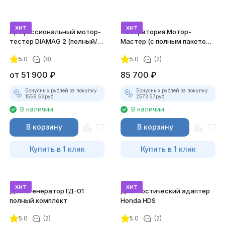
хит
хит
Профессиональный мотор-
Лаборатория Мотор-
тестер DIAMAG 2 (полный/
Мастер (с полным пакетом
максимальный комплект)
лицензий)
5.0
(8)
5.0
(2)
от
51 900
₽
85 700
₽
Бонусных рублей за покупку:
Бонусных рублей за покупку:
1558.56
руб.
2573.57
руб.
В наличии
В наличии
В корзину
В корзину
Купить в 1 клик
Купить в 1 клик
хит
хит
Дымогенератор ГД-01
Диагностический адаптер
полный комплект
Honda HDS
5.0
(2)
5.0
(2)