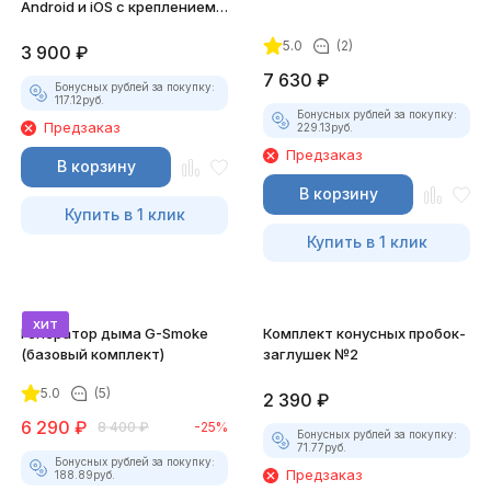
Android и iOS с креплением
для смартфона
5.0
(2)
3 900
₽
7 630
₽
Бонусных рублей за покупку:
117.12
руб.
Бонусных рублей за покупку:
Предзаказ
229.13
руб.
Предзаказ
В корзину
В корзину
Купить в 1 клик
Купить в 1 клик
хит
Генератор дыма G-Smoke
Комплект конусных пробок-
(базовый комплект)
заглушек №2
5.0
(5)
2 390
₽
6 290
₽
8 400
₽
-25%
Бонусных рублей за покупку:
71.77
руб.
Бонусных рублей за покупку:
Предзаказ
188.89
руб.