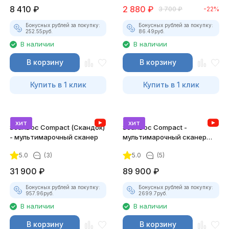
8 410
₽
2 880
₽
3 700
₽
-22%
Бонусных рублей за покупку:
Бонусных рублей за покупку:
252.55
руб.
86.49
руб.
В наличии
В наличии
В корзину
В корзину
Купить в 1 клик
Купить в 1 клик
хит
хит
ScanDoc Compact (Скандок)
ScanDoc Compact -
- мультимарочный сканер
мультимарочный сканер
(Полный)
5.0
(3)
5.0
(5)
31 900
₽
89 900
₽
Бонусных рублей за покупку:
Бонусных рублей за покупку:
957.96
руб.
2699.7
руб.
В наличии
В наличии
В корзину
В корзину