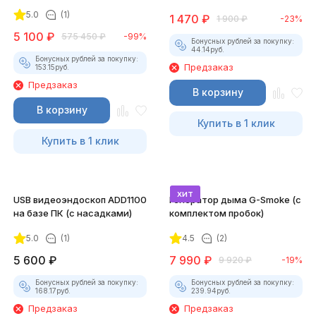
5.0
(1)
1 470
₽
1 900
₽
-23%
5 100
₽
575 450
₽
-99%
Бонусных рублей за покупку:
44.14
руб.
Бонусных рублей за покупку:
Предзаказ
153.15
руб.
Предзаказ
В корзину
В корзину
Купить в 1 клик
Купить в 1 клик
хит
USB видеоэндоскоп ADD1100
Генератор дыма G-Smoke (c
на базе ПК (с насадками)
комплектом пробок)
5.0
(1)
4.5
(2)
5 600
₽
7 990
₽
9 920
₽
-19%
Бонусных рублей за покупку:
Бонусных рублей за покупку:
168.17
руб.
239.94
руб.
Предзаказ
Предзаказ