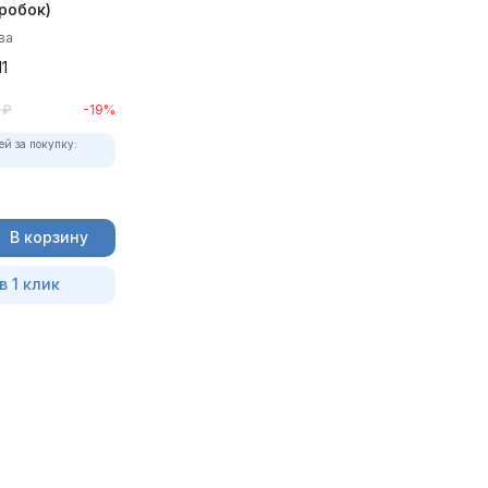
робок)
ва
1
₽
-19%
ей за покупку:
В корзину
в 1 клик