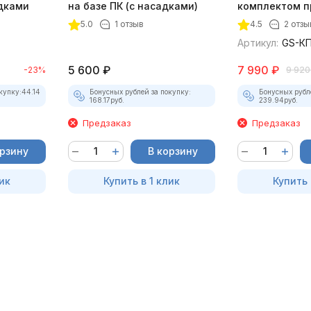
адками
на базе ПК (с насадками)
комплектом п
5.0
1 отзыв
4.5
2 отзы
Артикул:
GS-КП
5 600
₽
7 990
₽
-23%
9 920
купку:
44.14
Бонусных рублей за покупку:
Бонусных рубл
168.17
руб.
239.94
руб.
Предзаказ
Предзаказ
орзину
В корзину
ик
Купить в 1 клик
Купить 