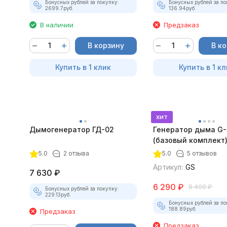
Бонусных рублей за покупку:
Бонусных рублей за по
2699.7
руб.
136.94
руб.
В наличии
Предзаказ
В корзину
В к
Купить в 1 клик
Купить в 1 кл
хит
Дымогенератор ГД-02
Генератор дыма G
(базовый комплект
5.0
2 отзыва
5.0
5 отзывов
Артикул:
GS
7 630
₽
6 290
₽
8 400
₽
Бонусных рублей за покупку:
229.13
руб.
Бонусных рублей за по
188.89
руб.
Предзаказ
Предзаказ