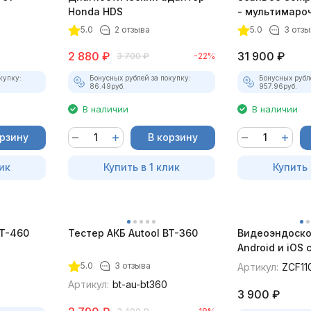
Honda HDS
- мультимаро
5.0
2 отзыва
5.0
3 отзы
2 880
₽
31 900
₽
3 700
₽
-22%
купку:
Бонусных рублей за покупку:
Бонусных рубл
86.49
руб.
957.96
руб.
В наличии
В наличии
орзину
В корзину
ик
Купить в 1 клик
Купить 
BT-460
Тестер АКБ Autool BT-360
Видеоэндоско
Android и iOS
для смартфон
5.0
3 отзыва
Артикул:
ZCF11
Артикул:
bt-au-bt360
3 900
₽