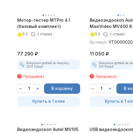
Мотор-тестер MTPro 4.1
Видеоэндоскоп Aut
(базовый комплект)
MaxiVideo MV400 8
5.0
2 отзыва
5.0
2 отзыва
Артикул:
УТ0000020
77 290
₽
11 050
₽
Бонусных рублей за покупку:
Бонусных рублей за по
2321.02
руб.
331.83
руб.
Предзаказ
Предзаказ
В корзину
В к
Купить в 1 клик
Купить в 1 кл
Видеоэндоскоп Autel MV105
USB видеоэндоскоп