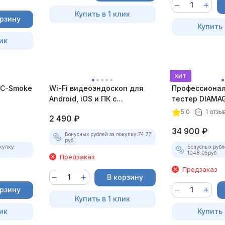
Купить в 1 клик
орзину
Купить 
ик
хит
C-Smoke
Wi-Fi видеоэндоскоп для
Профессионал
Android, iOS и ПК с
тестер DIAMAG
насадками
комплект)
5.0
1 отзы
2 490
₽
34 900
₽
Бонусных рублей за покупку:
74.77
руб.
купку:
Бонусных рубл
1048.05
руб.
Предзаказ
Предзаказ
В корзину
орзину
Купить в 1 клик
ик
Купить 