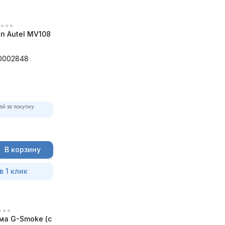
п Autel MV108
0002848
ей за покупку:
В корзину
в 1 клик
ма G-Smoke (c