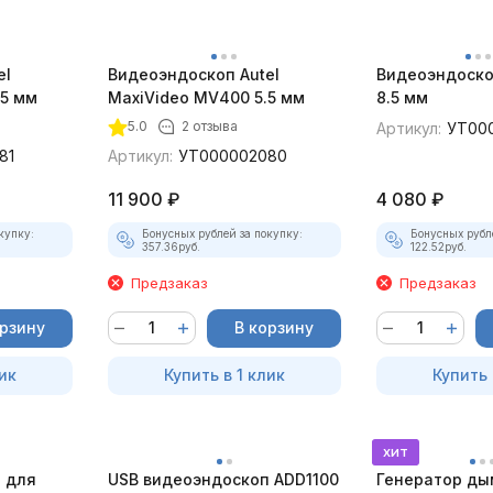
el
Видеоэндоскоп Autel
Видеоэндоско
.5 мм
MaxiVideo MV400 5.5 мм
8.5 мм
5.0
2 отзыва
Артикул:
УТ00
81
Артикул:
УТ000002080
11 900
₽
4 080
₽
купку:
Бонусных рублей за покупку:
Бонусных рубл
357.36
руб.
122.52
руб.
Предзаказ
Предзаказ
орзину
В корзину
ик
Купить в 1 клик
Купить 
хит
 для
USB видеоэндоскоп ADD1100
Генератор ды