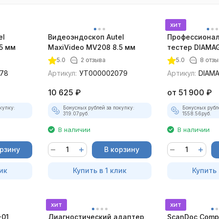
хит
el
Видеоэндоскоп Autel
Профессионал
5 мм
MaxiVideo MV208 8.5 мм
тестер DIAMAG
максимальный
5.0
2 отзыва
5.0
8 отз
78
Артикул:
УТ000002079
Артикул:
DIAM
10 625
₽
от
51 900
₽
купку:
Бонусных рублей за покупку:
Бонусных рубл
319.07
руб.
1558.56
руб.
В наличии
В наличии
орзину
В корзину
ик
Купить в 1 клик
Купить 
хит
хит
-01
Диагностический адаптер
ScanDoc Comp