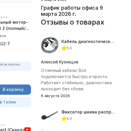
График работы офиса 9
марта 2026 г.
Отзывы о товарах
ьный мотор-
 2 (полный/
 комплект)
ывов
Кабель диагностический ГАЗ 24 для АВТОАС
AG2-7
5.0
Алексей Кузнецов
ей за покупку:
Отличный кабель! Всё
подключается быстро и просто.
Работает стабильно, диагностика
проходит без сбоев.
В корзину
6 августа 2026
в 1 клик
Фиксатор шкива распредвала (Subaru) JTC-4409
5.0
act (Скандок)