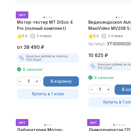
хит
Мотор-тестер MT DiSco 4
Видеоэндоскоп Aut
Pro (полный комплект)
MaxiVideo MV208 5.
5.0
2 отзыва
5.0
2 отзыва
Артикул:
УТ0000020
от
38 490
₽
10 625
₽
Бонусных рублей за покупку:
1313.81
руб.
Бонусных рублей за по
319.07
руб.
В наличии
В наличии
В корзину
В к
Купить в 1 клик
Купить в 1 кл
хит
хит
Лаборатория Мотор-
Дымогенератор ГД