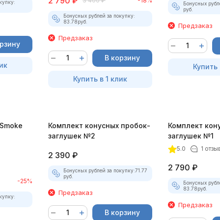
2 790
₽
3 400
₽
-18%
купку:
Бонусных рубл
руб.
Бонусных рублей за покупку:
83.78
руб.
Предзаказ
Предзаказ
орзину
В корзину
ик
Купить 
Купить в 1 клик
-Smoke
Комплект конусных пробок-
Комплект кон
)
заглушек №2
заглушек №1
5.0
1 отзы
2 390
₽
2 790
₽
Бонусных рублей за покупку:
71.77
руб.
-25%
Бонусных рубл
83.78
руб.
Предзаказ
купку:
Предзаказ
В корзину