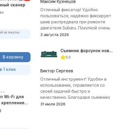
Максим Кузнецов
чный сканер
Отличный фиксатор! Удобно
ва
пользоваться, надёжно фиксирует
шкив распредвала при ремонте
двигателя Subaru. Покупкой очень
ей за покупку:
доволен.
3 августа 2026
Съемник форсунок новых дизельных двигателей Jonnesway
В корзину
5.0
в 1 клик
Виктор Сергеев
Отличный инструмент! Удобен в
использовании, справляется со
своей задачей быстро и
п Wi-Fi для
качественно. Благодаря съемнику
 с креплением
удалось избежать лишних хлопот с
31 июля 2026
а
демонтажем головки блока
0
цилиндров.