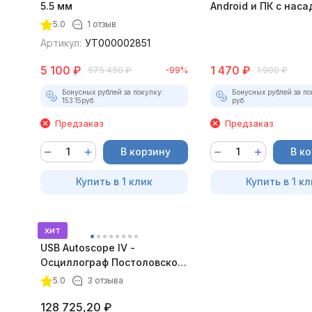
5.5 мм
Android и ПК с нас
5.0
1 отзыв
Артикул:
УТ000002851
5 100
₽
1 470
₽
575 450
₽
-99%
1 900
₽
Бонусных рублей за покупку:
Бонусных рублей за по
153.15
руб.
руб.
Предзаказ
Предзаказ
В корзину
В к
Купить в 1 клик
Купить в 1 кл
хит
USB Autoscope IV -
Осциллограф Постоловского
4 (полный комплект)
5.0
3 отзыва
128 725,20
₽