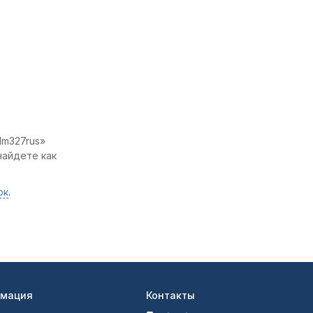
lm327rus»
найдете как
ок
.
мация
Контакты