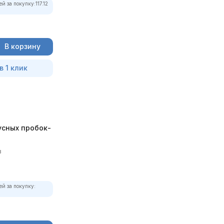
ей за покупку:
117.12
В корзину
в 1 клик
усных пробок-
в
ей за покупку: