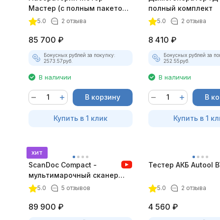
Мастер (с полным пакетом
полный комплект
лицензий)
5.0
2 отзыва
5.0
2 отзыва
85 700
₽
8 410
₽
Бонусных рублей за покупку:
Бонусных рублей за по
2573.57
руб.
252.55
руб.
В наличии
В наличии
В корзину
В к
Купить в 1 клик
Купить в 1 кл
хит
ScanDoc Compact -
Тестер АКБ Autool 
мультимарочный сканер
(Полный)
5.0
5 отзывов
5.0
2 отзыва
89 900
₽
4 560
₽