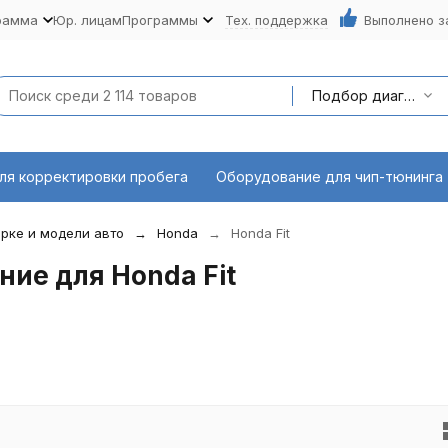
рамма
Юр. лицам
Программы
Тех. поддержка
Выполнено з
Подбор диагностического оборудования по марке и модели авто
ля корректировки пробега
Оборудование для чип-тюнинга
рке и модели авто
Honda
Honda Fit
ие для Honda Fit