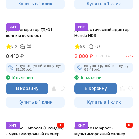
Купить в 1 клик
Купить в 1 клик
хит
хит
Дымогенератор ГД-01
Диагностический адаптер
полный комплект
Honda HDS
5.0
(2)
5.0
(2)
8 410
₽
2 880
₽
3 700
₽
-22%
Бонусных рублей за покупку:
Бонусных рублей за покупку:
252.55
руб.
86.49
руб.
В наличии
В наличии
В корзину
В корзину
Купить в 1 клик
Купить в 1 клик
хит
хит
ScanDoc Compact (Скандок)
ScanDoc Compact -
- мультимарочный сканер
мультимарочный сканер