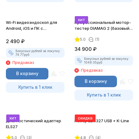
хит
Wi-Fi видеоэндоскоп для
Профессиональный мотор-
Android, iOS и ПК с
тестер DIAMAG 2 (базовый
насадками
комплект)
5.0
(1)
2 490
₽
34 900
₽
Бонусных рублей за покупку:
74.77
руб.
Бонусных рублей за покупку:
Предзаказ
1048.05
руб.
Предзаказ
В корзину
В корзину
Купить в 1 клик
Купить в 1 клик
хит
скидка
Диагностический адаптер
Набор ELM327 USB + K-Line
ELS27
5.0
(3)
4.8
(4)