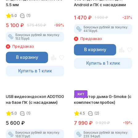
5.5 мм
Android и ПК с насадками
5.0
(1)
1 470
₽
1 900
₽
-23%
5 100
₽
575 450
₽
-99%
Бонусных рублей за покупку:
44.14
руб.
Бонусных рублей за покупку:
Предзаказ
153.15
руб.
Предзаказ
В корзину
В корзину
Купить в 1 клик
Купить в 1 клик
хит
USB видеоэндоскоп ADD1100
Генератор дыма G-Smoke (c
на базе ПК (с насадками)
комплектом пробок)
5.0
(1)
4.5
(2)
5 600
₽
7 990
₽
9 920
₽
-19%
Бонусных рублей за покупку:
Бонусных рублей за покупку:
168.17
руб.
239.94
руб.