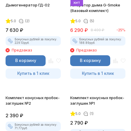
хит
Дымогенератор ГД-02
Генератор дыма G-Smoke
(базовый комплект)
5.0
(2)
5.0
(5)
7 630
₽
6 290
₽
8 400
₽
-25%
Бонусных рублей за покупку:
Бонусных рублей за покупку:
229.13
руб.
188.89
руб.
Предзаказ
Предзаказ
В корзину
В корзину
Купить в 1 клик
Купить в 1 клик
Комплект конусных пробок-
Комплект конусных пробок-
заглушек №2
заглушек №1
5.0
(1)
2 390
₽
2 790
₽
Бонусных рублей за покупку:
71.77
руб.