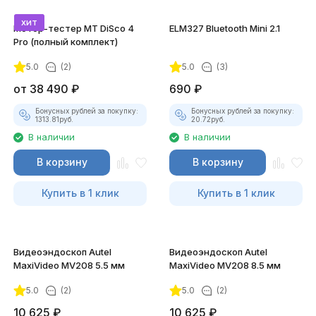
хит
Мотор-тестер MT DiSco 4
ELM327 Bluetooth Mini 2.1
Pro (полный комплект)
5.0
(2)
5.0
(3)
от
38 490
₽
690
₽
Бонусных рублей за покупку:
Бонусных рублей за покупку:
1313.81
руб.
20.72
руб.
В наличии
В наличии
В корзину
В корзину
Купить в 1 клик
Купить в 1 клик
Видеоэндоскоп Autel
Видеоэндоскоп Autel
MaxiVideo MV208 5.5 мм
MaxiVideo MV208 8.5 мм
5.0
(2)
5.0
(2)
10 625
₽
10 625
₽