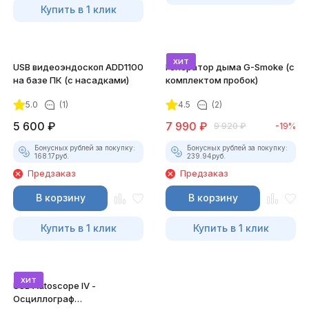
Купить в 1 клик
хит
USB видеоэндоскоп ADD1100
Генератор дыма G-Smoke (c
на базе ПК (с насадками)
комплектом пробок)
5.0
(1)
4.5
(2)
5 600
₽
7 990
₽
9 920
₽
-19%
Бонусных рублей за покупку:
Бонусных рублей за покупку:
168.17
руб.
239.94
руб.
Предзаказ
Предзаказ
В корзину
В корзину
Купить в 1 клик
Купить в 1 клик
хит
USB Autoscope IV -
Осциллограф