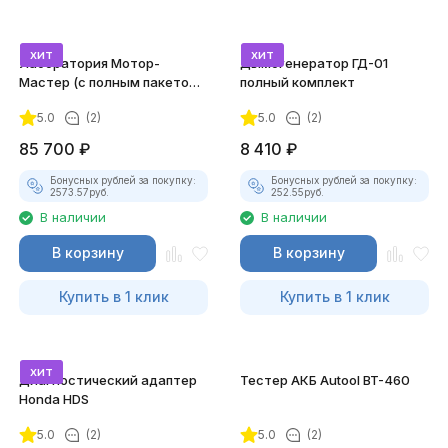
хит
хит
Лаборатория Мотор-
Дымогенератор ГД-01
Мастер (с полным пакетом
полный комплект
лицензий)
5.0
(2)
5.0
(2)
85 700
₽
8 410
₽
Бонусных рублей за покупку:
Бонусных рублей за покупку:
2573.57
руб.
252.55
руб.
В наличии
В наличии
В корзину
В корзину
Купить в 1 клик
Купить в 1 клик
хит
Диагностический адаптер
Тестер АКБ Autool BT-460
Honda HDS
5.0
(2)
5.0
(2)