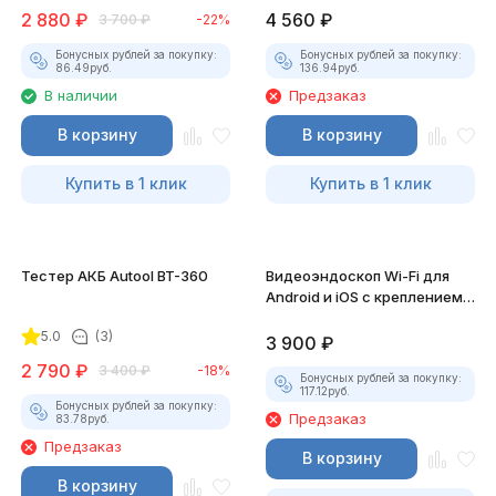
2 880
₽
4 560
₽
3 700
₽
-22%
Бонусных рублей за покупку:
Бонусных рублей за покупку:
86.49
руб.
136.94
руб.
В наличии
Предзаказ
В корзину
В корзину
Купить в 1 клик
Купить в 1 клик
Тестер АКБ Autool BT-360
Видеоэндоскоп Wi-Fi для
Android и iOS с креплением
для смартфона
5.0
(3)
3 900
₽
2 790
₽
3 400
₽
-18%
Бонусных рублей за покупку:
117.12
руб.
Бонусных рублей за покупку:
Предзаказ
83.78
руб.
Предзаказ
В корзину
В корзину