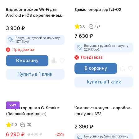
Видеоэндоскоп Wi-Fi для
Дымогенератор ГД-02
Android и iOS с креплением
для смартфона
5.0
(2)
3 900
₽
7 630
₽
Бонусных рублей за покупку:
117.12
руб.
Бонусных рублей за покупку:
Предзаказ
229.13
руб.
Предзаказ
В корзину
В корзину
Купить в 1 клик
Купить в 1 клик
хит
Генератор дыма G-Smoke
Комплект конусных пробок-
(базовый комплект)
заглушек №2
5.0
(5)
2 390
₽
6 290
₽
8 400
₽
-25%
Бонусных рублей за покупку: