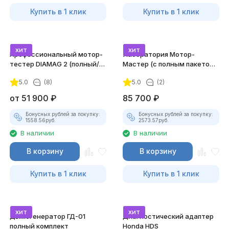
Купить в 1 клик
Купить в 1 клик
хит
хит
Профессиональный мотор-
Лаборатория Мотор-
тестер DIAMAG 2 (полный/
Мастер (с полным пакетом
максимальный комплект)
лицензий)
5.0
(8)
5.0
(2)
от
51 900
₽
85 700
₽
Бонусных рублей за покупку:
Бонусных рублей за покупку:
1558.56
руб.
2573.57
руб.
В наличии
В наличии
В корзину
В корзину
Купить в 1 клик
Купить в 1 клик
хит
хит
Дымогенератор ГД-01
Диагностический адаптер
полный комплект
Honda HDS