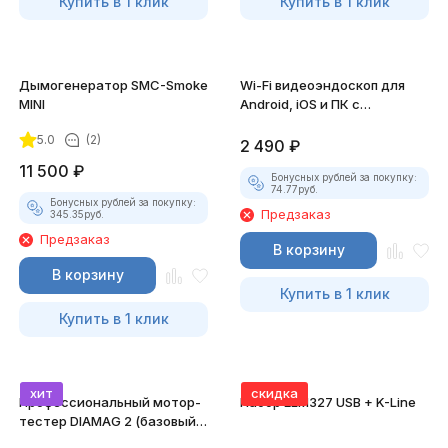
Купить в 1 клик
Купить в 1 клик
Дымогенератор SMC-Smoke
Wi-Fi видеоэндоскоп для
MINI
Android, iOS и ПК с
насадками
5.0
(2)
2 490
₽
11 500
₽
Бонусных рублей за покупку:
74.77
руб.
Бонусных рублей за покупку:
Предзаказ
345.35
руб.
Предзаказ
В корзину
В корзину
Купить в 1 клик
Купить в 1 клик
хит
скидка
Профессиональный мотор-
Набор ELM327 USB + K-Line
тестер DIAMAG 2 (базовый
комплект)