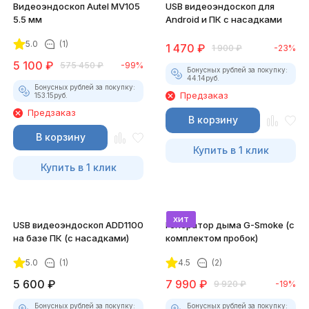
Видеоэндоскоп Autel MV105
USB видеоэндоскоп для
5.5 мм
Android и ПК с насадками
5.0
(1)
1 470
₽
1 900
₽
-23%
5 100
₽
575 450
₽
-99%
Бонусных рублей за покупку:
44.14
руб.
Бонусных рублей за покупку:
Предзаказ
153.15
руб.
Предзаказ
В корзину
В корзину
Купить в 1 клик
Купить в 1 клик
хит
USB видеоэндоскоп ADD1100
Генератор дыма G-Smoke (c
на базе ПК (с насадками)
комплектом пробок)
5.0
(1)
4.5
(2)
5 600
₽
7 990
₽
9 920
₽
-19%
Бонусных рублей за покупку:
Бонусных рублей за покупку: