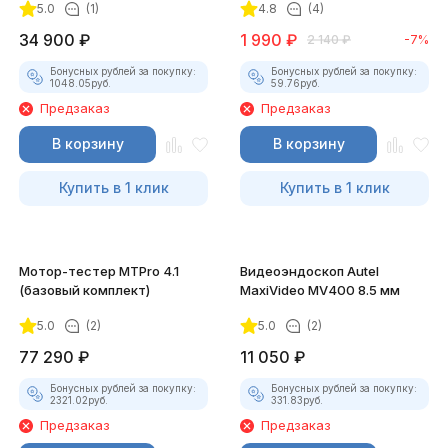
5.0
(1)
4.8
(4)
34 900
₽
1 990
₽
2 140
₽
-7%
Бонусных рублей за покупку:
Бонусных рублей за покупку:
1048.05
руб.
59.76
руб.
Предзаказ
Предзаказ
В корзину
В корзину
Купить в 1 клик
Купить в 1 клик
Мотор-тестер MTPro 4.1
Видеоэндоскоп Autel
(базовый комплект)
MaxiVideo MV400 8.5 мм
5.0
(2)
5.0
(2)
77 290
₽
11 050
₽
Бонусных рублей за покупку:
Бонусных рублей за покупку:
2321.02
руб.
331.83
руб.
Предзаказ
Предзаказ