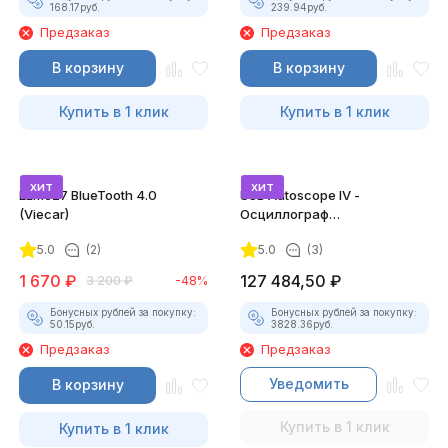
168.17
руб.
239.94
руб.
Предзаказ
Предзаказ
В корзину
В корзину
Купить в 1 клик
Купить в 1 клик
хит
хит
ELM327 BlueTooth 4.0
USB Autoscope IV -
(Viecar)
Осциллограф
Постоловского 4 (полный
5.0
(2)
5.0
(3)
комплект)
1 670
₽
127 484,50
₽
3 200
₽
-48%
Бонусных рублей за покупку:
Бонусных рублей за покупку:
50.15
руб.
3828.36
руб.
Предзаказ
Предзаказ
Уведомить
В корзину
Купить в 1 клик
Купить в 1 клик