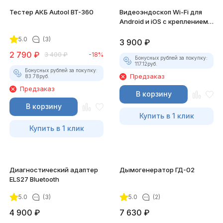
Тестер АКБ Autool BT-360
Видеоэндоскоп Wi-Fi для
Android и iOS с креплением
для смартфона
5.0
(3)
3 900
₽
2 790
₽
3 400
₽
-18%
Бонусных рублей за покупку:
117.12
руб.
Бонусных рублей за покупку:
Предзаказ
83.78
руб.
Предзаказ
В корзину
В корзину
Купить в 1 клик
Купить в 1 клик
Диагностический адаптер
Дымогенератор ГД-02
ELS27 Bluetooth
5.0
(3)
5.0
(2)
4 900
₽
7 630
₽