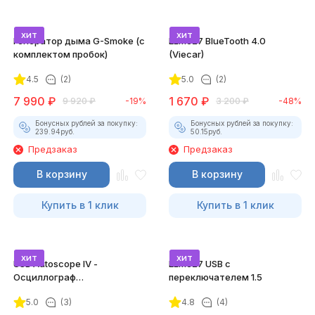
хит
хит
Генератор дыма G-Smoke (c
ELM327 BlueTooth 4.0
комплектом пробок)
(Viecar)
4.5
(2)
5.0
(2)
7 990
₽
1 670
₽
9 920
₽
-19%
3 200
₽
-48%
Бонусных рублей за покупку:
Бонусных рублей за покупку:
239.94
руб.
50.15
руб.
Предзаказ
Предзаказ
В корзину
В корзину
Купить в 1 клик
Купить в 1 клик
хит
хит
USB Autoscope IV -
ELM327 USB с
Осциллограф
переключателем 1.5
Постоловского 4 (полный
5.0
(3)
4.8
(4)
комплект)