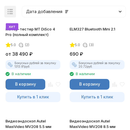
Дата добавления
хит
Мотор-тестер MT DiSco 4
ELM327 Bluetooth Mini 2.1
Pro (полный комплект)
5.0
(2)
5.0
(3)
от
38 490
₽
690
₽
Бонусных рублей за покупку:
Бонусных рублей за покупку:
1313.81
руб.
20.72
руб.
В наличии
В наличии
В корзину
В корзину
Купить в 1 клик
Купить в 1 клик
Видеоэндоскоп Autel
Видеоэндоскоп Autel
MaxiVideo MV208 5.5 мм
MaxiVideo MV208 8.5 мм