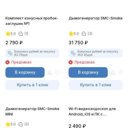
Комплект конусных пробок-
Дымогенератор SMC-Smoke
заглушек №1
5.0
(1)
5.0
(3)
2 790
₽
31 750
₽
Бонусных рублей за покупку:
Бонусных рублей за покупку:
83.78
руб.
953.45
руб.
Предзаказ
Предзаказ
В корзину
В корзину
Купить в 1 клик
Купить в 1 клик
Дымогенератор SMC-Smoke
Wi-Fi видеоэндоскоп для
MINI
Android, iOS и ПК с
насадками
5.0
(2)
2 490
₽