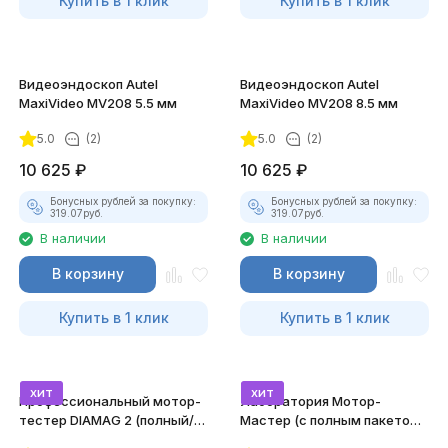
Купить в 1 клик
Купить в 1 клик
Видеоэндоскоп Autel
Видеоэндоскоп Autel
MaxiVideo MV208 5.5 мм
MaxiVideo MV208 8.5 мм
5.0
(2)
5.0
(2)
10 625
₽
10 625
₽
Бонусных рублей за покупку:
Бонусных рублей за покупку:
319.07
руб.
319.07
руб.
В наличии
В наличии
В корзину
В корзину
Купить в 1 клик
Купить в 1 клик
хит
хит
Профессиональный мотор-
Лаборатория Мотор-
тестер DIAMAG 2 (полный/
Мастер (с полным пакетом
максимальный комплект)
лицензий)