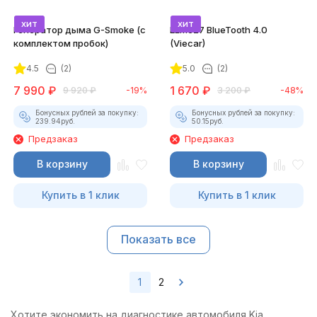
хит
хит
Генератор дыма G-Smoke (c
ELM327 BlueTooth 4.0
комплектом пробок)
(Viecar)
4.5
(2)
5.0
(2)
7 990
₽
1 670
₽
9 920
₽
-19%
3 200
₽
-48%
Бонусных рублей за покупку:
Бонусных рублей за покупку:
239.94
руб.
50.15
руб.
Предзаказ
Предзаказ
В корзину
В корзину
Купить в 1 клик
Купить в 1 клик
Показать все
1
2
Хотите экономить на диагностике автомобиля Kia,