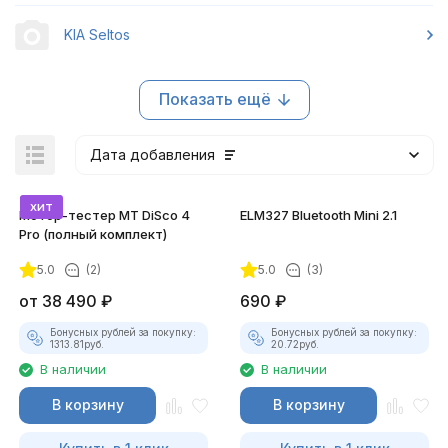
KIA Seltos
Показать ещё
Дата добавления
хит
Мотор-тестер MT DiSco 4
ELM327 Bluetooth Mini 2.1
Pro (полный комплект)
5.0
(2)
5.0
(3)
от
38 490
₽
690
₽
Бонусных рублей за покупку:
Бонусных рублей за покупку:
1313.81
руб.
20.72
руб.
В наличии
В наличии
В корзину
В корзину