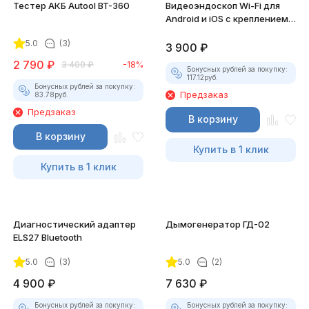
Тестер АКБ Autool BT-360
Видеоэндоскоп Wi-Fi для
Android и iOS с креплением
для смартфона
5.0
(3)
3 900
₽
2 790
₽
3 400
₽
-18%
Бонусных рублей за покупку:
117.12
руб.
Бонусных рублей за покупку:
Предзаказ
83.78
руб.
Предзаказ
В корзину
В корзину
Купить в 1 клик
Купить в 1 клик
Диагностический адаптер
Дымогенератор ГД-02
ELS27 Bluetooth
5.0
(3)
5.0
(2)
4 900
₽
7 630
₽
Бонусных рублей за покупку:
Бонусных рублей за покупку: