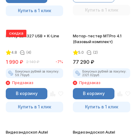
Купить в 1 клик
Купить в 1 клик
скидка
Набор ELM327 USB + K-Line
Мотор-тестер MTPro 4.1
(базовый комплект)
4.8
(4)
5.0
(2)
1 990
₽
77 290
₽
2 140
₽
-7%
Бонусных рублей за покупку:
Бонусных рублей за покупку:
59.76
руб.
2321.02
руб.
Предзаказ
Предзаказ
В корзину
В корзину
Купить в 1 клик
Купить в 1 клик
Видеоэндоскоп Autel
Видеоэндоскоп Autel