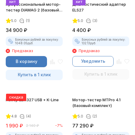
хит
хит
Профессиональный мотор-
Диагностический адаптер
тестер DIAMAG 2 (базовый
ELS27
комплект)
5.0
(1)
5.0
(3)
34 900
₽
4 400
₽
Бонусных рублей за покупку:
Бонусных рублей за покупку:
1048.05
руб.
132.13
руб.
Предзаказ
Предзаказ
Уведомить
В корзину
Купить в 1 клик
Купить в 1 клик
скидка
Набор ELM327 USB + K-Line
Мотор-тестер MTPro 4.1
(базовый комплект)
4.8
(4)
5.0
(2)
1 990
₽
77 290
₽
2 140
₽
-7%