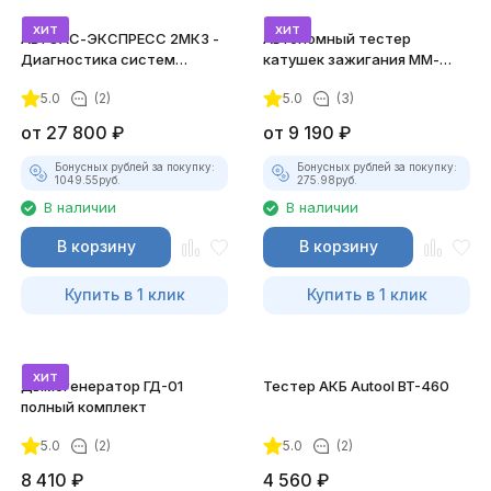
хит
хит
АВТОАС-ЭКСПРЕСС 2МК3 -
Автономный тестер
Диагностика систем
катушек зажигания ММ-
зажигания
ТК-01 (v2) (полный
5.0
(2)
5.0
(3)
комплект)
от
27 800
₽
от
9 190
₽
Бонусных рублей за покупку:
Бонусных рублей за покупку:
1049.55
руб.
275.98
руб.
В наличии
В наличии
В корзину
В корзину
Купить в 1 клик
Купить в 1 клик
хит
Дымогенератор ГД-01
Тестер АКБ Autool BT-460
полный комплект
5.0
(2)
5.0
(2)
8 410
₽
4 560
₽