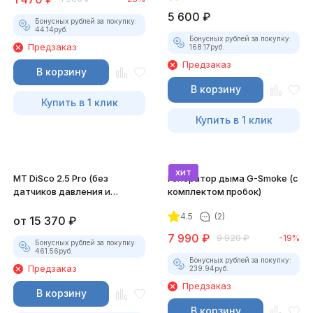
5 600
₽
Бонусных рублей за покупку:
44.14
руб.
Бонусных рублей за покупку:
Предзаказ
168.17
руб.
Предзаказ
В корзину
В корзину
Купить в 1 клик
Купить в 1 клик
хит
MT DiSco 2.5 Pro (без
Генератор дыма G-Smoke (c
датчиков давления и
комплектом пробок)
разрежения)
4.5
(2)
от
15 370
₽
7 990
₽
9 920
₽
-19%
Бонусных рублей за покупку:
461.56
руб.
Бонусных рублей за покупку:
Предзаказ
239.94
руб.
Предзаказ
В корзину
В корзину