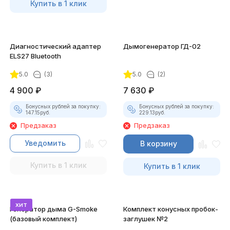
Купить в 1 клик
Диагностический адаптер
Дымогенератор ГД-02
ELS27 Bluetooth
5.0
(3)
5.0
(2)
4 900
₽
7 630
₽
Бонусных рублей за покупку:
Бонусных рублей за покупку:
147.15
руб.
229.13
руб.
Предзаказ
Предзаказ
Уведомить
В корзину
Купить в 1 клик
Купить в 1 клик
хит
Генератор дыма G-Smoke
Комплект конусных пробок-
(базовый комплект)
заглушек №2