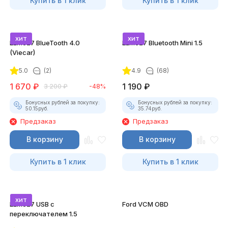
Купить в 1 клик
Купить в 1 клик
хит
хит
ELM327 BlueTooth 4.0
ELM327 Bluetooth Mini 1.5
(Viecar)
5.0
(2)
4.9
(68)
1 670
₽
1 190
₽
3 200
₽
-48%
Бонусных рублей за покупку:
Бонусных рублей за покупку:
50.15
руб.
35.74
руб.
Предзаказ
Предзаказ
В корзину
В корзину
Купить в 1 клик
Купить в 1 клик
хит
ELM327 USB с
Ford VCM OBD
переключателем 1.5