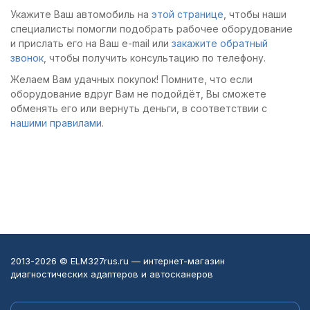
двигателя и
Укажите Ваш автомобиль на
этой странице
, чтобы наши
периодической
специалисты помогли подобрать рабочее оборудование
диагностики. Могу
и прислать его на Ваш e-mail или
закажите обратный
рекомендовать к
звонок
, чтобы получить консультацию по телефону.
приобретению
Желаем Вам удачных покупок! Помните, что если
оборудование вдруг Вам не подойдёт, Вы сможете
обменять его или вернуть деньги, в соответствии с
нашими правилами
.
2013-2026 © ELM327rus.ru — интернет-магазин
диагностических адаптеров и автосканеров