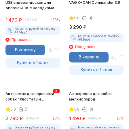
USB видеоэндоскоп для
VAG K+CAN Commander 3.6
Android и ПК с насадками
5.0
(1)
1 470
₽
1 900
₽
-23%
3 290
₽
Бонусных рублей за покупку:
44.14
руб.
Бонусных рублей за покупку:
Предзаказ
98.8
руб.
Предзаказ
В корзину
В корзину
Купить в 1 клик
Купить в 1 клик
Автогамак для перевозки
Автокресло для собак
собак "Хвостатый
мелких пород
пассажир" с боковой
5.0
(1)
5.0
(3)
защитой дверей и ремнем
безопасности
2 790
₽
1 490
₽
3 490
₽
-20%
1 990
₽
-25%
Бонусных рублей за покупку:
Бонусных рублей за покупку: