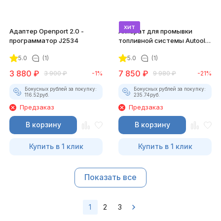
хит
Адаптер Openport 2.0 -
Аппарат для промывки
программатор J2534
топливной системы Autool
C100
5.0
(1)
5.0
(1)
3 880
₽
7 850
₽
3 900
₽
-1%
9 980
₽
-21%
Бонусных рублей за покупку:
Бонусных рублей за покупку:
116.52
руб.
235.74
руб.
Предзаказ
Предзаказ
В корзину
В корзину
Купить в 1 клик
Купить в 1 клик
Показать все
1
2
3