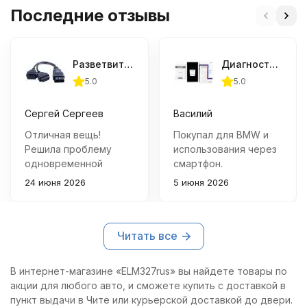
Последние отзывы
Разветвитель OBD2
Диагностический адаптер Vgate vLinker BM+ (BLE+Bluetooth 4.0/Bluetooth 3.0)
5.0
5.0
Сергей Сергеев
Василий
Отличная вещь!
Покупал для BMW и
Решила проблему
использования через
одновременной
смартфон.
работы нескольких
Подключается
24 июня 2026
5 июня 2026
приборов через порт
быстро, связь не
OBD2. Качество
теряет, работает
изготовления
намного стабильнее
Читать все
хорошее, все
дешёвых ELM-
контакты работают
адаптеров с
четко.
маркетплейсов.
В интернет-магазине «ELM327rus» вы найдете товары по
Использую для
акции для любого авто, и сможете купить с доставкой в
контроля параметров
пункт выдачи в Чите или курьерской доставкой до двери.