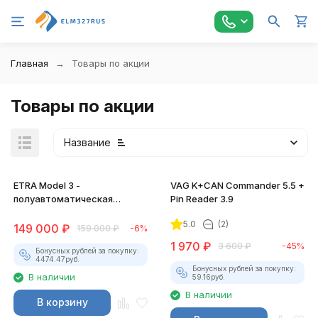
Главная
Товары по акции
Товары по акции
Название
ETRA Model 3 -
VAG K+CAN Commander 5.5 +
полуавтоматическая
Pin Reader 3.9
станция для
5.0
(2)
автокондиционеров
149 000
₽
159 000
₽
-6%
1 970
₽
3 600
₽
-45%
Бонусных рублей за покупку:
4474.47
руб.
Бонусных рублей за покупку:
В наличии
59.16
руб.
В наличии
В корзину