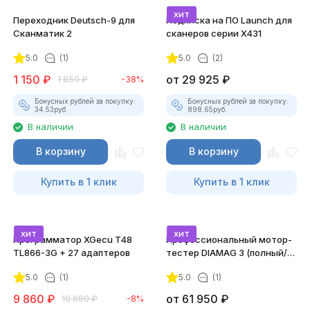
хит
Переходник Deutsch-9 для
Подписка на ПО Launch для
Сканматик 2
сканеров серии X431
5.0
(1)
5.0
(2)
1 150
₽
от
29 925
₽
1 850
₽
-38%
Бонусных рублей за покупку:
Бонусных рублей за покупку:
34.53
руб.
898.65
руб.
В наличии
В наличии
В корзину
В корзину
Купить в 1 клик
Купить в 1 клик
хит
хит
Программатор XGecu T48
Профессиональный мотор-
TL866-3G + 27 адаптеров
тестер DIAMAG 3 (полный/
максимальный комплект)
5.0
(1)
5.0
(1)
9 860
₽
от
61 950
₽
10 680
₽
-8%