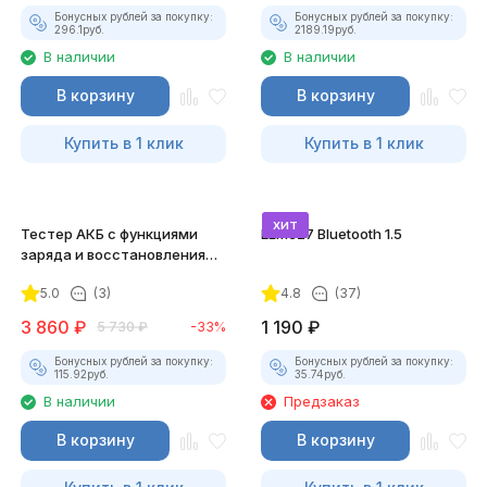
Бонусных рублей за покупку:
Бонусных рублей за покупку:
296.1
руб.
2189.19
руб.
В наличии
В наличии
В корзину
В корзину
Купить в 1 клик
Купить в 1 клик
хит
Тестер АКБ с функциями
ELM327 Bluetooth 1.5
заряда и восстановления
KONNWEI KW510
5.0
(3)
4.8
(37)
3 860
₽
1 190
₽
5 730
₽
-33%
Бонусных рублей за покупку:
Бонусных рублей за покупку:
115.92
руб.
35.74
руб.
В наличии
Предзаказ
В корзину
В корзину