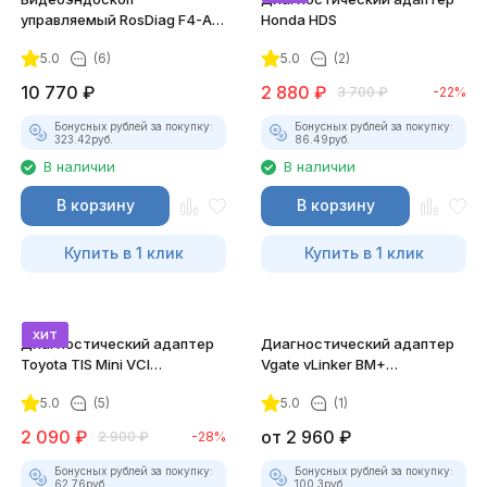
управляемый RosDiag F4-A
Honda HDS
(8.5 мм, 1280P, зонд 1 метр)
5.0
(6)
5.0
(2)
10 770
₽
2 880
₽
3 700
₽
-22%
Бонусных рублей за покупку:
Бонусных рублей за покупку:
323.42
руб.
86.49
руб.
В наличии
В наличии
В корзину
В корзину
Купить в 1 клик
Купить в 1 клик
хит
Диагностический адаптер
Диагностический адаптер
Toyota TIS Mini VCI
Vgate vLinker BM+
(Techstream)
(BLE+Bluetooth 4.0/Bluetooth
5.0
(5)
5.0
(1)
3.0)
2 090
₽
от
2 960
₽
2 900
₽
-28%
Бонусных рублей за покупку:
Бонусных рублей за покупку:
62.76
руб.
100.3
руб.