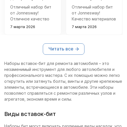
Отличный набор бит
Отличный набор бит
от Jonnesway!
от Jonnesway!
Отличное качество
Качество материалов
материалов, удобная
отличное, все
7 марта 2026
7 марта 2026
упаковка и широкий
размеры точные,
выбор размеров. Все
удобно упакованы в
элементы чётко
металлический бокс.
Читать все
подогнаны под
Теперь любые
инструмент, никаких
ремонтные работы
люфтов и
проходят быстро и
Наборы вставок-бит для ремонта автомобиля – это
расшатываний.
качественно.
незаменимый инструмент для любого автолюбителя и
Рекомендую всем
профессионального мастера. С их помощью можно легко
мастерам!
открутить или затянуть болты, винты и другие крепежные
элементы, встречающиеся в автомобиле. Эти наборы
позволяют справляться с ремонтом различных узлов и
агрегатов, экономя время и силы.
Виды вставок-бит
Наборы бит могут включать различные виды насадок, что