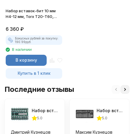
Набор вставок-бит 10 мм
H4-12 мм, Torx Т20-Т60,
Spline М5-М12
6 360
₽
Бонусных рублей за покупку:
190.99
руб.
В наличии
В корзину
Купить в 1 клик
Последние отзывы
Набор вставок-бит, 33 предмета
Набор вставок-бит 10 мм Н4-12мм, TORX® Т20-Т70 и адаптеров
5.0
5.0
Дмитрий Кузнецов
Максим Кузнецов