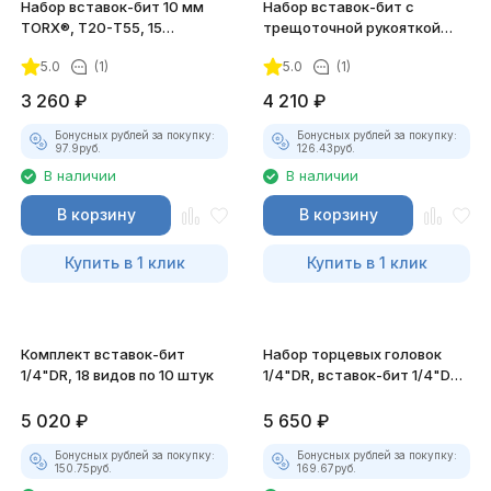
Набор вставок-бит 10 мм
Набор вставок-бит с
TORX®, Т20-Т55, 15
трещоточной рукояткой
предметов
мини 1/4"DR, 32 предмета
5.0
(1)
5.0
(1)
3 260
₽
4 210
₽
Бонусных рублей за покупку:
Бонусных рублей за покупку:
97.9
руб.
126.43
руб.
В наличии
В наличии
В корзину
В корзину
Купить в 1 клик
Купить в 1 клик
Комплект вставок-бит
Набор торцевых головок
1/4"DR, 18 видов по 10 штук
1/4"DR, вставок-бит 1/4"DR,
40 предметов
5 020
₽
5 650
₽
Бонусных рублей за покупку:
Бонусных рублей за покупку:
150.75
руб.
169.67
руб.