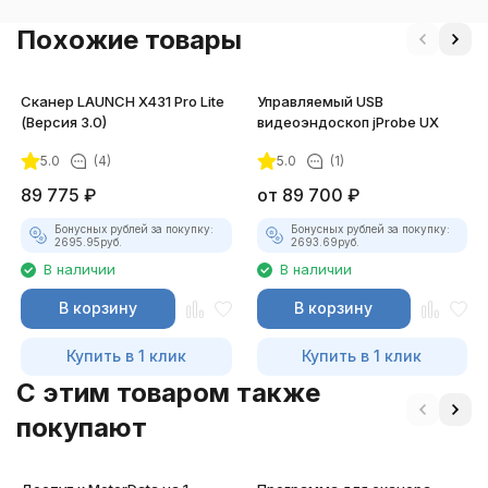
Похожие товары
Сканер LAUNCH X431 Pro Lite
Управляемый USB
(Версия 3.0)
видеоэндоскоп jProbe UX
5.0
(4)
5.0
(1)
89 775
₽
от
89 700
₽
Бонусных рублей за покупку:
Бонусных рублей за покупку:
2695.95
руб.
2693.69
руб.
В наличии
В наличии
В корзину
В корзину
Купить в 1 клик
Купить в 1 клик
C этим товаром также
покупают