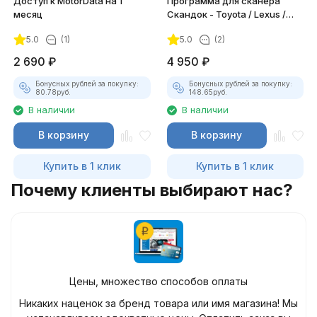
Доступ к MotorData на 1
Программа для сканера
месяц
Скандок - Toyota / Lexus /
Scion / DAIHATSU
5.0
(1)
5.0
(2)
2 690
₽
4 950
₽
Бонусных рублей за покупку:
Бонусных рублей за покупку:
80.78
руб.
148.65
руб.
В наличии
В наличии
В корзину
В корзину
Купить в 1 клик
Купить в 1 клик
Почему клиенты выбирают нас?
Цены, множество способов оплаты
Никаких наценок за бренд товара или имя магазина! Мы